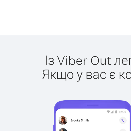
Із Viber Out л
Якщо у вас є к