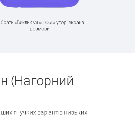
брати «Виклик Viber Out» угорі екрана
розмови
н (Нагорний
наших гнучких варіантів низьких