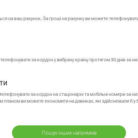
ся на ваш рахунок. За гроші на рахунку ви можете телефонувати н
елефонувати за кордон у вибрану країну протягом 30 днів за н
ти
телефонувати за кордон на стаціонарні та мобільні номери за 
м планом ви можете економити на дзвінках, які здійснювали б у 
Пошук інших напрямків