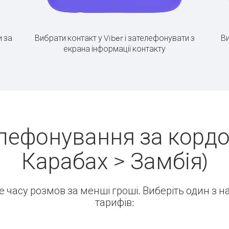
 за
Вибрати контакт у Viber і зателефонувати з
Ви
екрана інформації контакту
елефонування за кордо
Карабах > Замбія)
ше часу розмов за менші гроші. Виберіть один з 
тарифів: