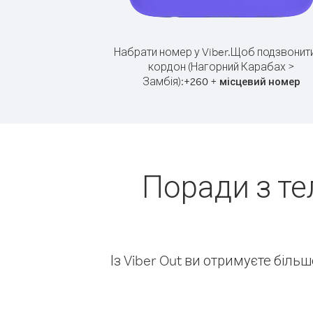
Набрати номер у Viber.
Щоб подзвонити
кордон (Нагорний Карабах >
Замбія):
+
+
260
місцевий номер
Поради з т
Із Viber Out ви отримуєте біль