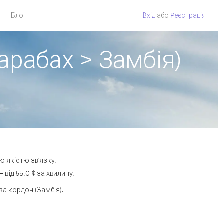
Блог
Вхід
або
Pеєстрація
арабах > Замбія)
ю якістю зв'язку.
від 55.0 ¢ за хвилину.
а кордон (Замбія).