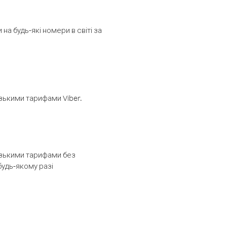
а будь-які номери в світі за
изькими тарифами Viber.
низькими тарифами без
будь-якому разі