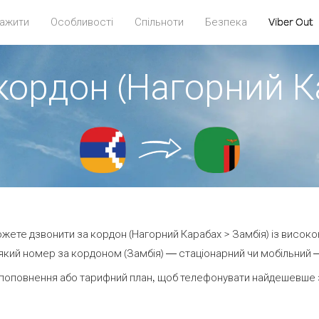
ажити
Особливості
Спільноти
Безпека
Viber Out
кордон (Нагорний К
можете дзвонити за кордон (Нагорний Карабах > Замбія) із високо
кий номер за кордоном (Замбія) — стаціонарний чи мобільний — 
поповнення або тарифний план, щоб телефонувати найдешевше з