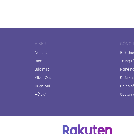
VIBER
CÔNG 
Nổi bật
Giới thi
Blog
Trung t
Bảo mật
Nghề n
Viber Out
Điều kh
Cước phí
Chính s
Hỗ trợ
Custome