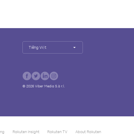
Tiếng Việt
©
2026
Viber Media S.à r.l.
ing
Rakuten Insight
Rakuten TV
About Rakuten