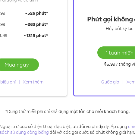
.99
~
526 phút*
Phút gọi không 
.99
~
263 phút*
Hủy bất kỳ lúc
4.99
~
1315 phút*
1 tuần miễn 
Mua ngay
$5.99
/ tháng
v
biểu phí
Xem thêm
Quốc gia
Xem
*Dùng thử miễn phí chỉ khả dụng
một lần cho mỗi khách hàng
.
 Ngoại trừ các số điện thoại đặc biệt, ưu đãi và phi địa lý. Áp dụng
chí
sách sử dụng công bằng
đối với các gói cước số phút không giới hạn