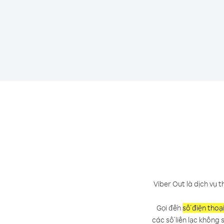
Viber Out là dịch vụ t
Gọi đến
số điện thoạ
các số liên lạc không