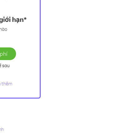
giới hạn*
 nào
phí
ề sau
 thêm
nh
.