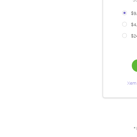
$9
$4
$2
Xem 
*