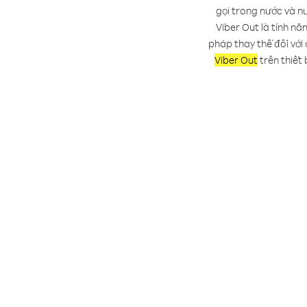
gọi trong nước và nư
Viber Out là tính nă
pháp thay thế đối với
Viber Out
trên thiết