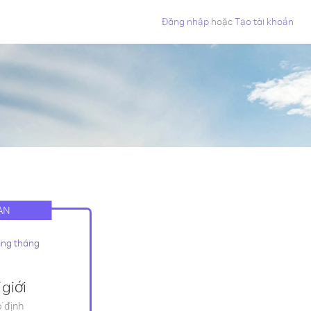
Đăng nhập
hoặc
Tạo tài khoản
ẠN
àng tháng
giới
ố định