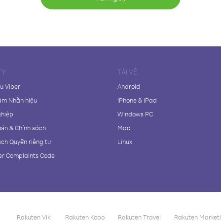
TY
TẢI VỀ
ệu Viber
Android
âm Nhãn hiệu
iPhone & iPad
ghiệp
Windows PC
oản & Chính sách
Mac
ách Quyền riêng tư
Linux
r Complaints Code
Rakuten Viki
Rakuten Kobo
Rakuten Travel
Rakuten Market