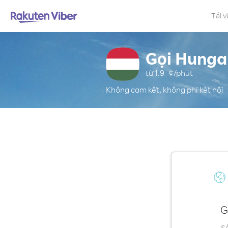
Tải v
Gọi Hunga
từ
1.9
¢/phút
Không cam kết, không phí kết nối
G
Số