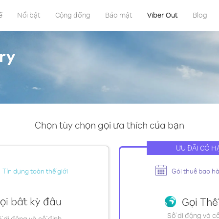
ề
Nổi bật
Cộng đồng
Bảo mật
Viber Out
Blog
ry
Chọn tùy chọn gọi ưa thích của bạn
ƯU ĐÃI CÓ H
Tín dụng toàn thế giới
Gói thuê bao h
ọi bất kỳ đâu
Gọi Thế 
Số di động và c
 di động và cố định