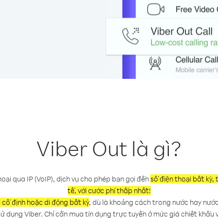
Viber Out là gì?
hoại qua IP (VoIP), dịch vụ cho phép bạn gọi đến
số điện thoại bất kỳ
tế, với cước phí thấp nhất!
i cố định hoặc di động bất kỳ
, dù là khoảng cách trong nước hay nước
 sử dụng Viber. Chỉ cần mua tín dụng trực tuyến ở mức giá chiết khấu