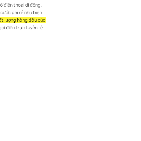
ố điện thoại di động.
 cước phí rẻ như biện
t lượng hàng đầu của
ọi điện trực tuyến rẻ