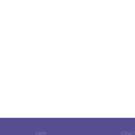
VIBER
CÔNG 