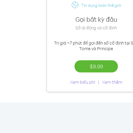
Tín dụng toàn thế giới
Gọi bất kỳ đâu
Số di động và cố định
Trị giá
~7 phút
để gọi đến số cố định tại 
Tome và Principe
$9.99
Xem biểu phí
Xem thêm