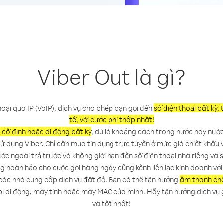
Viber Out là gì?
hoại qua IP (VoIP), dịch vụ cho phép bạn gọi đến
số điện thoại bất kỳ
tế, với cước phí thấp nhất!
i cố định hoặc di động bất kỳ
, dù là khoảng cách trong nước hay nước
 sử dụng Viber. Chỉ cần mua tín dụng trực tuyến ở mức giá chiết khấu
ớc ngoài trả trước và không giới hạn đến số điện thoại nhà riêng và s
ng hoàn hảo cho cuộc gọi hàng ngày cũng kênh liên lạc kinh doanh với
 các nhà cung cấp dịch vụ đắt đỏ. Bạn có thể tận hưởng
âm thanh chấ
 bị di động, máy tính hoặc máy MAC của mình. Hãy tận hưởng dịch vụ g
và tốt nhất!