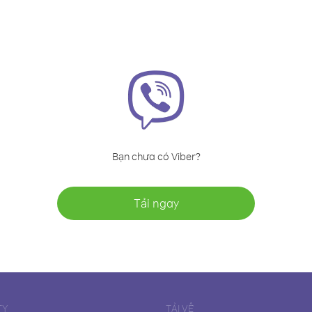
Bạn chưa có Viber?
Tải ngay
TY
TẢI VỀ