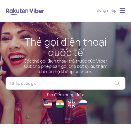
Đăng nhập
Togg
navig
Thẻ gọi điện thoại
quốc tế
Các thẻ gọi điện thoại trả trước của Viber
Out cho phép bạn gọi cho bất kỳ ai, thậm
chí nếu họ không có Viber.
Địa điểm hàng đầu
: