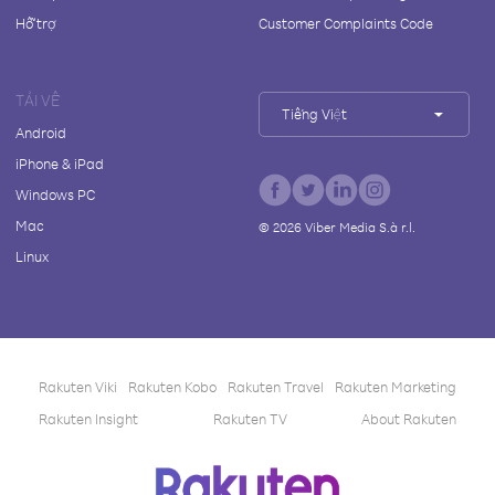
Hỗ trợ
Customer Complaints Code
TẢI VỀ
Tiếng Việt
Android
iPhone & iPad
Windows PC
Mac
©
2026
Viber Media S.à r.l.
Linux
Rakuten Viki
Rakuten Kobo
Rakuten Travel
Rakuten Marketing
Rakuten Insight
Rakuten TV
About Rakuten