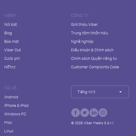
VIBER
CÔNG TY
Nổi bật
Giới thiệu Viber
Blog
Trung tâm Nhãn hiệu
Bảo mật
Nghề nghiệp
Viber Out
Điều khoản & Chính sách
Cước phí
Chính sách Quyền riêng tư
Hỗ trợ
Customer Complaints Code
TẢI VỀ
Tiếng Việt
Android
iPhone & iPad
Windows PC
Mac
©
2026
Viber Media S.à r.l.
Linux