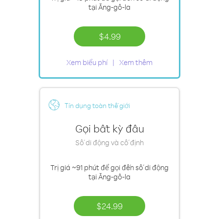
tại Ăng-gô-la
$4.99
Xem biểu phí
Xem thêm
Tín dụng toàn thế giới
Gọi bất kỳ đâu
Số di động và cố định
Trị giá
~91 phút
để gọi đến số di động
tại Ăng-gô-la
$24.99