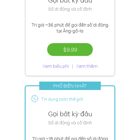
Số di động và cố định
Trị giá
~36 phút
để gọi đến số di động
tại Ăng-gô-la
$9.99
Xem biểu phí
Xem thêm
PHỔ BIẾN NHẤT
Tín dụng toàn thế giới
Gọi bất kỳ đâu
Số di động và cố định
Trị giá
~18 phút
để gọi đến số di động