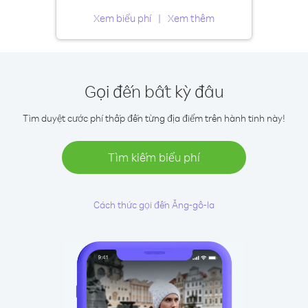
Xem biểu phí
Xem thêm
Gọi đến bất kỳ đâu
Tìm duyệt cước phí thấp đến từng địa điểm trên hành tinh này!
Tìm kiếm biểu phí
Cách thức gọi đến Ăng-gô-la