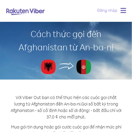
Đăng nhập
Togg
navig
Cách thức gọi đến
Afghanistan từ An-ba-ni
Với Viber Out bạn có thể thực hiện các cuộc gọi chất
lượng từ Afghanistan đến An-ba-ni.
Gọi số bất kỳ trong
Afghanistan - số cố định hoặc số di động! - bắt đầu chỉ với
37.0 ¢ cho mỗi phút.
Mua gói tín dụng hoặc gói cước cuộc gọi để nhận mức phí