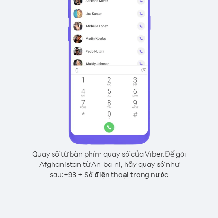
Quay số từ bàn phím quay số của Viber.
Để gọi
Afghanistan từ An-ba-ni, hãy quay số như
sau:
+
+
93
Số điện thoại trong nước