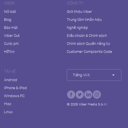
VIBER
CÔNG TY
Nổi bật
Giới thiệu Viber
Blog
Trung tâm Nhãn hiệu
Bảo mật
Nghề nghiệp
Viber Out
Điều khoản & Chính sách
Cước phí
Chính sách Quyền riêng tư
Hỗ trợ
Customer Complaints Code
TẢI VỀ
Tiếng Việt
Android
iPhone & iPad
Windows PC
Mac
©
2026
Viber Media S.à r.l.
Linux