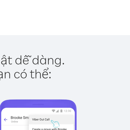
ật dễ dàng.
ạn có thể: