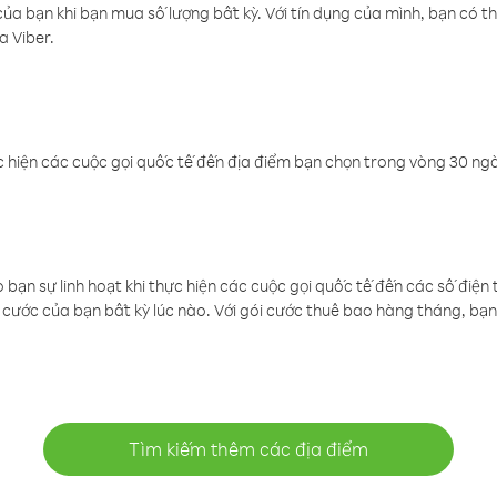
a bạn khi bạn mua số lượng bất kỳ. Với tín dụng của mình, bạn có th
a Viber.
 hiện các cuộc gọi quốc tế đến địa điểm bạn chọn trong vòng 30 ngày
ạn sự linh hoạt khi thực hiện các cuộc gọi quốc tế đến các số điện 
cước của bạn bất kỳ lúc nào. Với gói cước thuê bao hàng tháng, bạn 
Tìm kiếm thêm các địa điểm