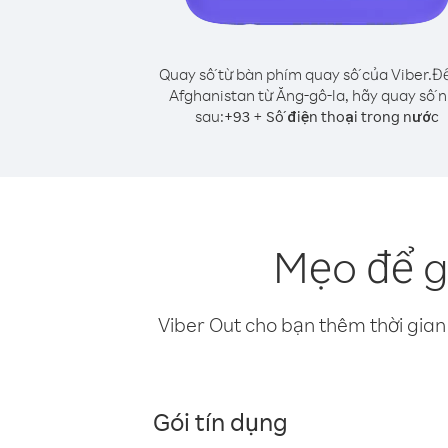
Quay số từ bàn phím quay số của Viber.
Để
Afghanistan từ Ăng-gô-la, hãy quay số 
sau:
+
+
93
Số điện thoại trong nước
Mẹo để g
Viber Out cho bạn thêm thời gian 
Gói tín dụng