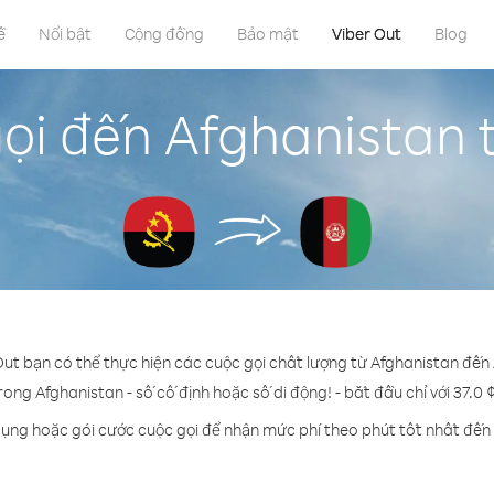
ề
Nổi bật
Cộng đồng
Bảo mật
Viber Out
Blog
ọi đến Afghanistan 
Out bạn có thể thực hiện các cuộc gọi chất lượng từ Afghanistan đến
rong Afghanistan - số cố định hoặc số di động! - bắt đầu chỉ với 37.0 
dụng hoặc gói cước cuộc gọi để nhận mức phí theo phút tốt nhất đến