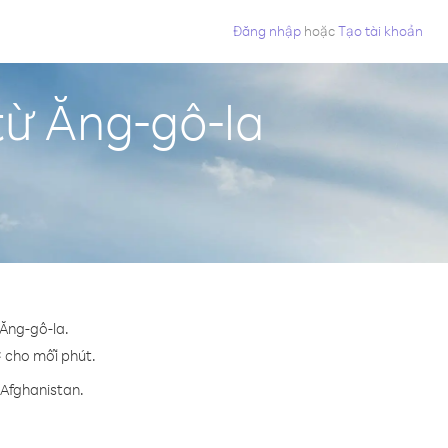
Đăng nhập
hoặc
Tạo tài khoản
từ Ăng-gô-la
 Ăng-gô-la.
¢ cho mỗi phút.
 Afghanistan.