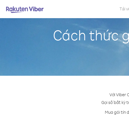
Tải v
Cách thức g
Với Viber 
Gọi số bất kỳ t
Mua gói tín 