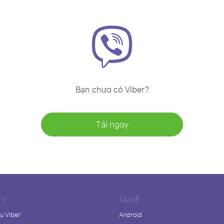
Bạn chưa có Viber?
Tải ngay
TY
TẢI VỀ
ệu Viber
Android