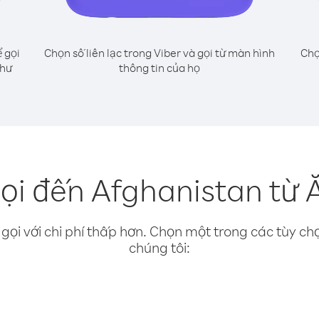
 gọi
Chọn số liên lạc trong Viber và gọi từ màn hình
Chọ
như
thông tin của họ
ọi đến Afghanistan từ 
gọi với chi phí thấp hơn. Chọn một trong các tùy chọ
chúng tôi: