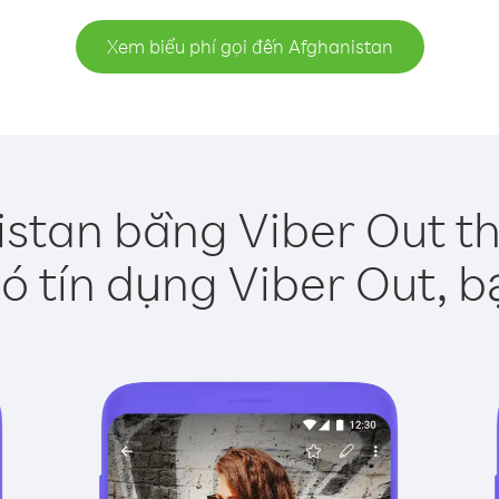
Xem biểu phí gọi đến Afghanistan
istan bằng Viber Out th
ó tín dụng Viber Out, b