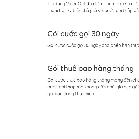
Tín dụng Viber Out đã được thêm vào số dư củ
thoại bất kỳ trên thế giới với cước phí thấp củ
Gói cước gọi 30 ngày
Gói cước cuộc gọi 30 ngày cho phép bạn thực
Gói thuê bao hàng tháng
Gói cước thuê bao hàng tháng mang đến cho b
cước phí thấp mà không cần phải gia hạn gói 
gọi bạn đang thực hiện