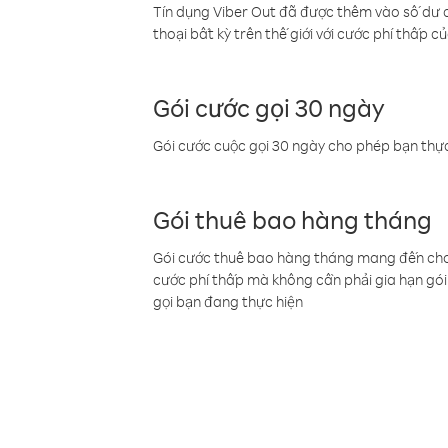
Tín dụng Viber Out đã được thêm vào số dư củ
thoại bất kỳ trên thế giới với cước phí thấp củ
Gói cước gọi 30 ngày
Gói cước cuộc gọi 30 ngày cho phép bạn thực
Gói thuê bao hàng tháng
Gói cước thuê bao hàng tháng mang đến cho b
cước phí thấp mà không cần phải gia hạn gói 
gọi bạn đang thực hiện