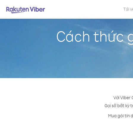
Tải v
Cách thức g
Với Viber
Gọi số bất kỳ t
Mua gói tín 