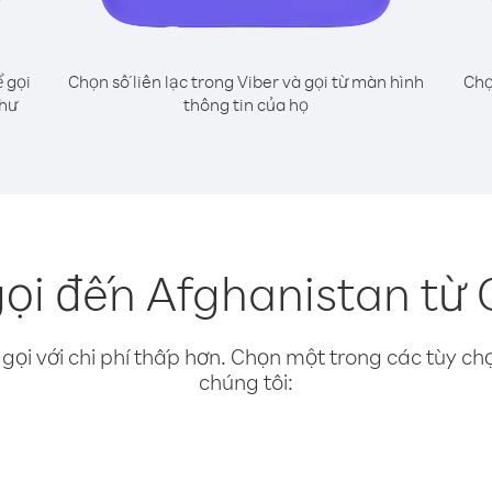
 gọi
Chọn số liên lạc trong Viber và gọi từ màn hình
Chọ
như
thông tin của họ
ọi đến Afghanistan từ
gọi với chi phí thấp hơn. Chọn một trong các tùy chọ
chúng tôi: