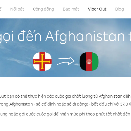
ề
Nổi bật
Cộng đồng
Bảo mật
Viber Out
Blog
ọi đến Afghanistan
 Out bạn có thể thực hiện các cuộc gọi chất lượng từ Afghanistan đến
rong Afghanistan - số cố định hoặc số di động! - bắt đầu chỉ với 37.0 
dụng hoặc gói cước cuộc gọi để nhận mức phí theo phút tốt nhất đến