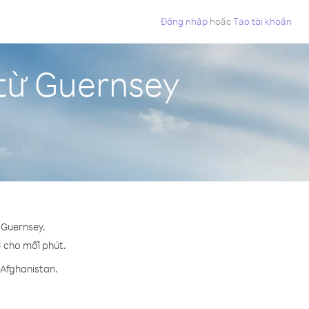
Đăng nhập
hoặc
Tạo tài khoản
 từ Guernsey
 Guernsey.
¢ cho mỗi phút.
 Afghanistan.