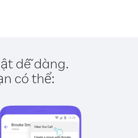
ật dễ dàng.
ạn có thể: