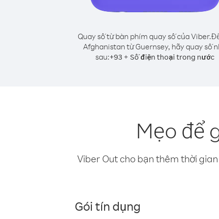
Quay số từ bàn phím quay số của Viber.
Để
Afghanistan từ Guernsey, hãy quay số 
sau:
+
+
93
Số điện thoại trong nước
Mẹo để g
Viber Out cho bạn thêm thời gian 
Gói tín dụng