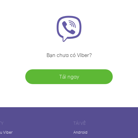
Bạn chưa có Viber?
Tải ngay
TY
TẢI VỀ
ệu Viber
Android