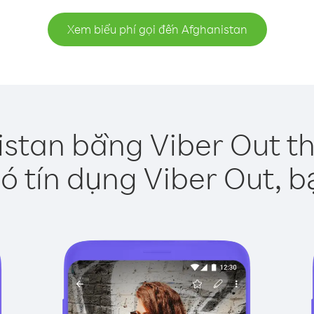
Xem biểu phí gọi đến Afghanistan
istan bằng Viber Out th
ó tín dụng Viber Out, b