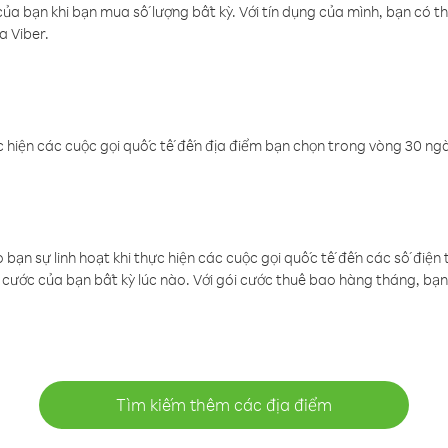
a bạn khi bạn mua số lượng bất kỳ. Với tín dụng của mình, bạn có th
a Viber.
 hiện các cuộc gọi quốc tế đến địa điểm bạn chọn trong vòng 30 ngày
ạn sự linh hoạt khi thực hiện các cuộc gọi quốc tế đến các số điện 
cước của bạn bất kỳ lúc nào. Với gói cước thuê bao hàng tháng, bạn 
Tìm kiếm thêm các địa điểm