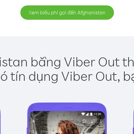
Xem biểu phí gọi đến Afghanistan
istan bằng Viber Out th
ó tín dụng Viber Out, b