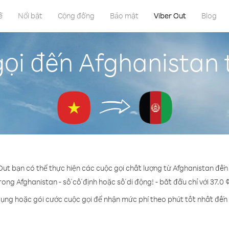
ề
Nổi bật
Cộng đồng
Bảo mật
Viber Out
Blog
gọi đến Afghanistan 
 Out bạn có thể thực hiện các cuộc gọi chất lượng từ Afghanistan đến
rong Afghanistan - số cố định hoặc số di động! - bắt đầu chỉ với 37.0 
dụng hoặc gói cước cuộc gọi để nhận mức phí theo phút tốt nhất đến