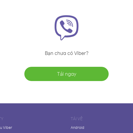
Bạn chưa có Viber?
Tải ngay
TY
TẢI VỀ
ệu Viber
Android