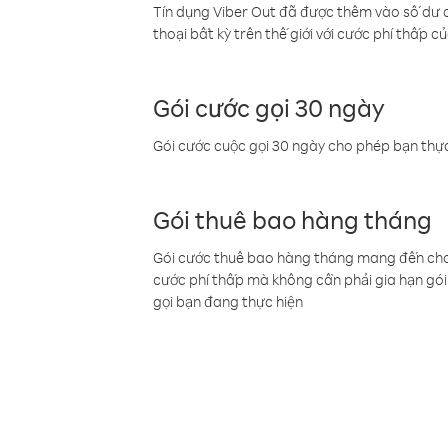
Tín dụng Viber Out đã được thêm vào số dư củ
thoại bất kỳ trên thế giới với cước phí thấp củ
Gói cước gọi 30 ngày
Gói cước cuộc gọi 30 ngày cho phép bạn thực
Gói thuê bao hàng tháng
Gói cước thuê bao hàng tháng mang đến cho b
cước phí thấp mà không cần phải gia hạn gói 
gọi bạn đang thực hiện