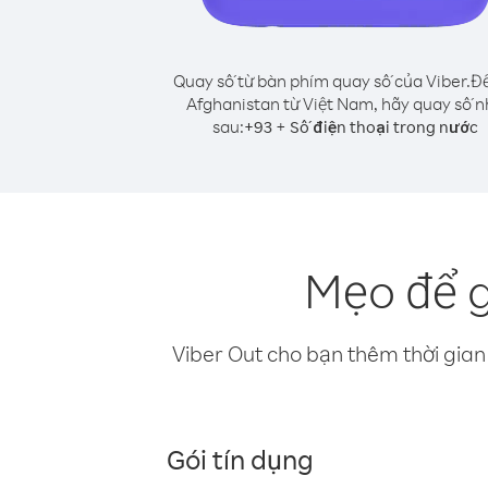
Quay số từ bàn phím quay số của Viber.
Để
Afghanistan từ Việt Nam, hãy quay số 
sau:
+
+
93
Số điện thoại trong nước
Mẹo để g
Viber Out cho bạn thêm thời gian 
Gói tín dụng