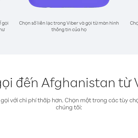
 gọi
Chọn số liên lạc trong Viber và gọi từ màn hình
Chọ
như
thông tin của họ
ọi đến Afghanistan từ
gọi với chi phí thấp hơn. Chọn một trong các tùy chọ
chúng tôi: