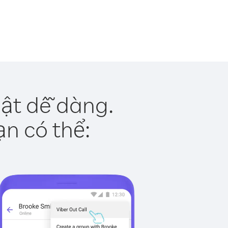
ật dễ dàng.
ạn có thể: