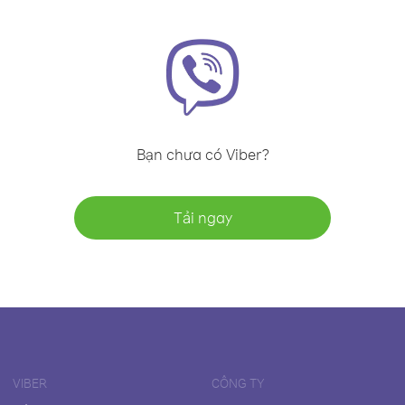
Bạn chưa có Viber?
Tải ngay
VIBER
CÔNG TY