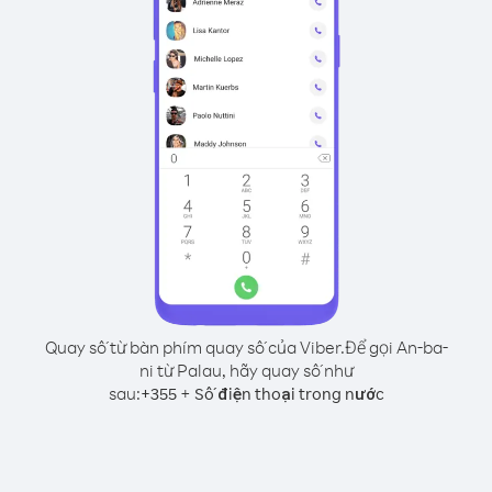
Quay số từ bàn phím quay số của Viber.
Để gọi An-ba-
ni từ Palau, hãy quay số như
sau:
+
+
355
Số điện thoại trong nước