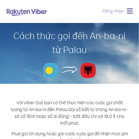
Đăng nhập
Togg
navig
Cách thức gọi đến An-ba-ni
từ Palau
Với Viber Out bạn có thể thực hiện các cuộc gọi chất
lượng từ An-ba-ni đến Palau.
Gọi số bất kỳ trong An-ba-ni -
số cố định hoặc số di động! - bắt đầu chỉ với 19.0 ¢ cho
mỗi phút.
Mua gói tín dụng hoặc gói cước cuộc gọi để nhận mức phí