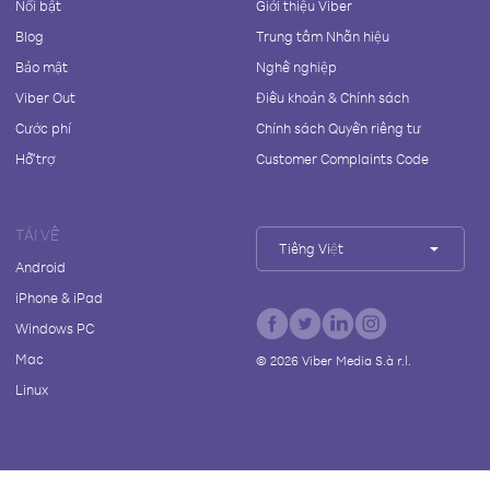
Nổi bật
Giới thiệu Viber
Blog
Trung tâm Nhãn hiệu
Bảo mật
Nghề nghiệp
Viber Out
Điều khoản & Chính sách
Cước phí
Chính sách Quyền riêng tư
Hỗ trợ
Customer Complaints Code
TẢI VỀ
Tiếng Việt
Android
iPhone & iPad
Windows PC
Mac
©
2026
Viber Media S.à r.l.
Linux