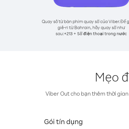
Quay số từ bàn phím quay số của Viber.
Để g
giê-ri từ Bahrain, hãy quay số như
sau:
+
+
213
Số điện thoại trong nước
Mẹo để
Viber Out cho bạn thêm thời gian 
Gói tín dụng