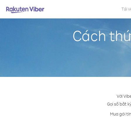
Tải v
Cách thứ
Với Vib
Gọi số bất kỳ
Mua gói tí