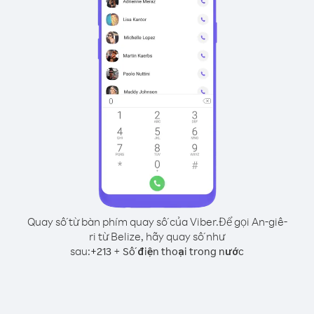
Quay số từ bàn phím quay số của Viber.
Để gọi An-giê-
ri từ Belize, hãy quay số như
sau:
+
+
213
Số điện thoại trong nước