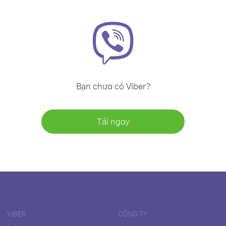
Bạn chưa có Viber?
Tải ngay
VIBER
CÔNG TY