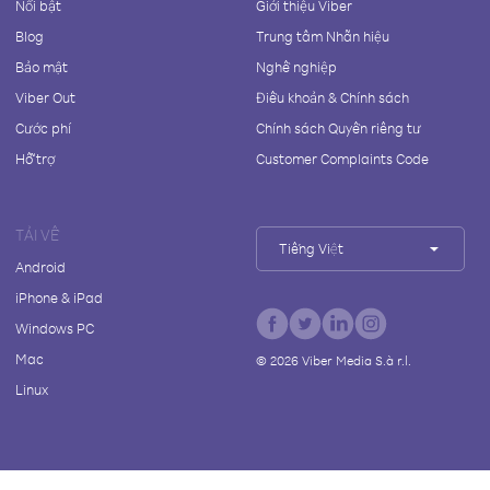
Nổi bật
Giới thiệu Viber
Blog
Trung tâm Nhãn hiệu
Bảo mật
Nghề nghiệp
Viber Out
Điều khoản & Chính sách
Cước phí
Chính sách Quyền riêng tư
Hỗ trợ
Customer Complaints Code
TẢI VỀ
Tiếng Việt
Android
iPhone & iPad
Windows PC
Mac
©
2026
Viber Media S.à r.l.
Linux