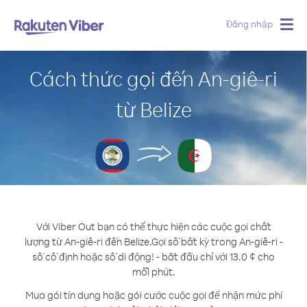
Đăng nhập
Togg
navig
Cách thức gọi đến An-giê-ri
từ Belize
Với Viber Out bạn có thể thực hiện các cuộc gọi chất
lượng từ An-giê-ri đến Belize.
Gọi số bất kỳ trong An-giê-ri -
số cố định hoặc số di động! - bắt đầu chỉ với 13.0 ¢ cho
mỗi phút.
Mua gói tín dụng hoặc gói cước cuộc gọi để nhận mức phí