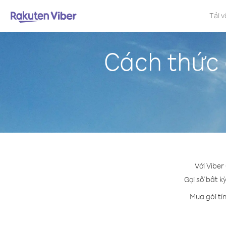
Tải v
Cách thức 
Với Viber
Gọi số bất kỳ
Mua gói tí