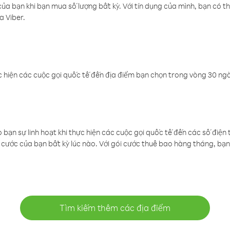
a bạn khi bạn mua số lượng bất kỳ. Với tín dụng của mình, bạn có th
a Viber.
 hiện các cuộc gọi quốc tế đến địa điểm bạn chọn trong vòng 30 ngày
ạn sự linh hoạt khi thực hiện các cuộc gọi quốc tế đến các số điện 
cước của bạn bất kỳ lúc nào. Với gói cước thuê bao hàng tháng, bạn 
Tìm kiếm thêm các địa điểm