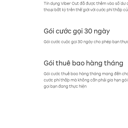
Tín dụng Viber Out đã được thêm vào số dư củ
thoại bất kỳ trên thế giới với cước phí thấp củ
Gói cước gọi 30 ngày
Gói cước cuộc gọi 30 ngày cho phép bạn thực
Gói thuê bao hàng tháng
Gói cước thuê bao hàng tháng mang đến cho b
cước phí thấp mà không cần phải gia hạn gói 
gọi bạn đang thực hiện