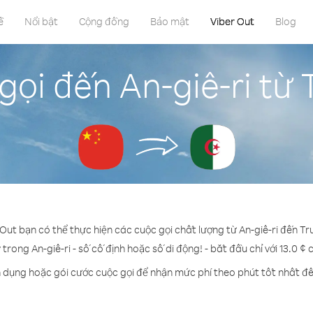
ề
Nổi bật
Cộng đồng
Bảo mật
Viber Out
Blog
gọi đến An-giê-ri từ
 Out bạn có thể thực hiện các cuộc gọi chất lượng từ An-giê-ri đến T
 trong An-giê-ri - số cố định hoặc số di động! - bắt đầu chỉ với 13.0 ¢
n dụng hoặc gói cước cuộc gọi để nhận mức phí theo phút tốt nhất đến