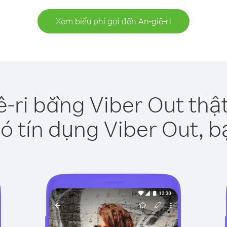
Xem biểu phí gọi đến An-giê-ri
ê-ri bằng Viber Out thậ
ó tín dụng Viber Out, b