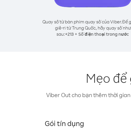
Quay số từ bàn phím quay số của Viber.
Để g
giê-ri từ Trung Quốc, hãy quay số như
sau:
+
+
213
Số điện thoại trong nước
Mẹo để 
Viber Out cho bạn thêm thời gian 
Gói tín dụng