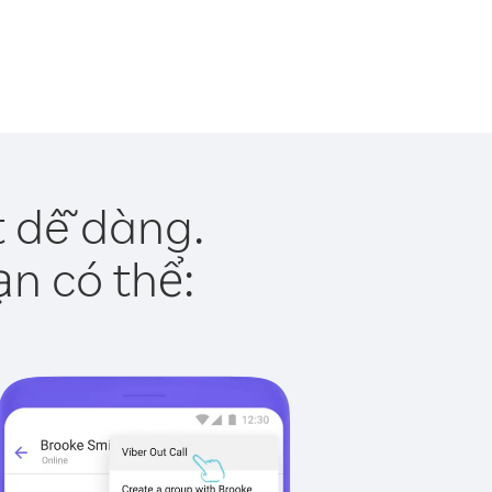
t dễ dàng.
ạn có thể: