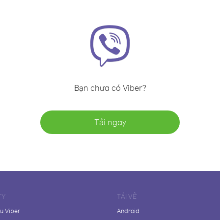
Bạn chưa có Viber?
Tải ngay
TY
TẢI VỀ
ệu Viber
Android