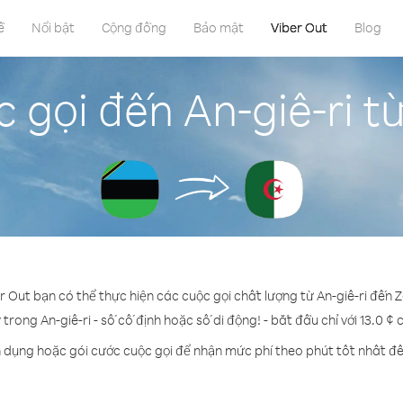
ề
Nổi bật
Cộng đồng
Bảo mật
Viber Out
Blog
 gọi đến An-giê-ri t
r Out bạn có thể thực hiện các cuộc gọi chất lượng từ An-giê-ri đến 
 trong An-giê-ri - số cố định hoặc số di động! - bắt đầu chỉ với 13.0 ¢
n dụng hoặc gói cước cuộc gọi để nhận mức phí theo phút tốt nhất đến