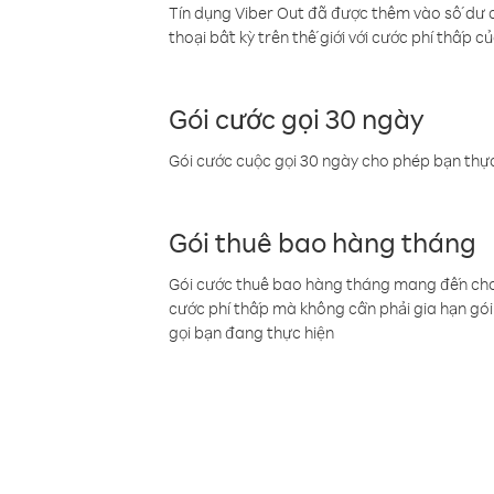
Tín dụng Viber Out đã được thêm vào số dư củ
thoại bất kỳ trên thế giới với cước phí thấp củ
Gói cước gọi 30 ngày
Gói cước cuộc gọi 30 ngày cho phép bạn thực
Gói thuê bao hàng tháng
Gói cước thuê bao hàng tháng mang đến cho b
cước phí thấp mà không cần phải gia hạn gói 
gọi bạn đang thực hiện