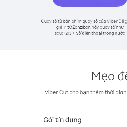
Quay số từ bàn phím quay số của Viber.
Để g
giê-ri từ Zanzibar, hãy quay số như
sau:
+
+
213
Số điện thoại trong nước
Mẹo để
Viber Out cho bạn thêm thời gian 
Gói tín dụng