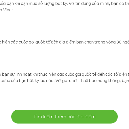
a bạn khi bạn mua số lượng bất kỳ. Với tín dụng của mình, bạn có th
a Viber.
 hiện các cuộc gọi quốc tế đến địa điểm bạn chọn trong vòng 30 ngày
ạn sự linh hoạt khi thực hiện các cuộc gọi quốc tế đến các số điện 
cước của bạn bất kỳ lúc nào. Với gói cước thuê bao hàng tháng, bạn 
Tìm kiếm thêm các địa điểm