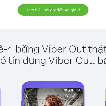
Xem biểu phí gọi đến An-giê-ri
ê-ri bằng Viber Out thậ
ó tín dụng Viber Out, b