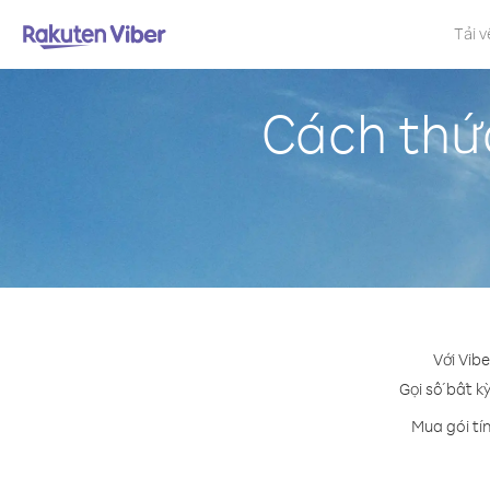
Tải v
Cách thức
Với Vibe
Gọi số bất kỳ
Mua gói tí