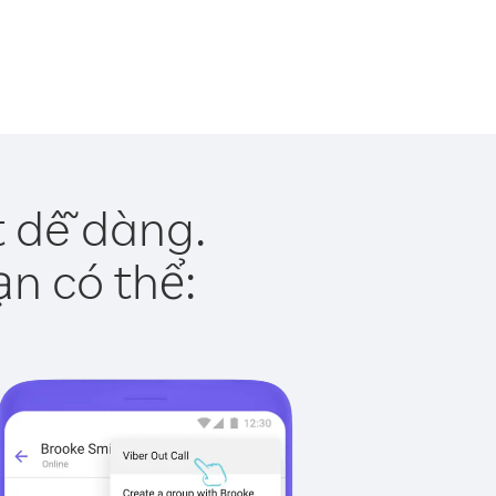
t dễ dàng.
ạn có thể: