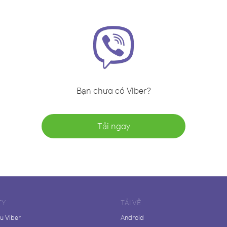
Bạn chưa có Viber?
Tải ngay
TY
TẢI VỀ
ệu Viber
Android