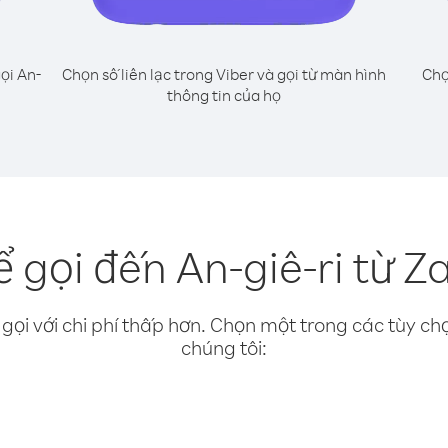
ọi An-
Chọn số liên lạc trong Viber và gọi từ màn hình
Chọ
thông tin của họ
 gọi đến An-giê-ri từ Z
gọi với chi phí thấp hơn. Chọn một trong các tùy chọ
chúng tôi: