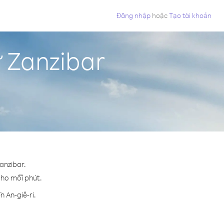
Đăng nhập
hoặc
Tạo tài khoản
ừ Zanzibar
Zanzibar.
 cho mỗi phút.
 An-giê-ri.