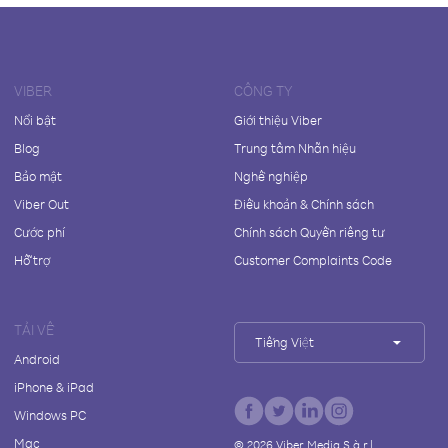
VIBER
CÔNG TY
Nổi bật
Giới thiệu Viber
Blog
Trung tâm Nhãn hiệu
Bảo mật
Nghề nghiệp
Viber Out
Điều khoản & Chính sách
Cước phí
Chính sách Quyền riêng tư
Hỗ trợ
Customer Complaints Code
TẢI VỀ
Tiếng Việt
Android
iPhone & iPad
Windows PC
Mac
©
2026
Viber Media S.à r.l.