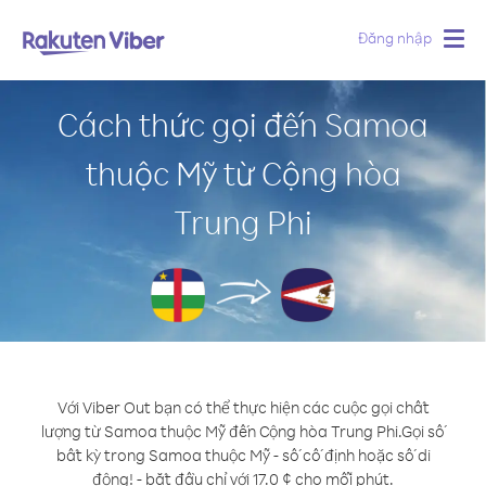
Đăng nhập
Togg
navig
Cách thức gọi đến Samoa
thuộc Mỹ từ Cộng hòa
Trung Phi
Với Viber Out bạn có thể thực hiện các cuộc gọi chất
lượng từ Samoa thuộc Mỹ đến Cộng hòa Trung Phi.
Gọi số
bất kỳ trong Samoa thuộc Mỹ - số cố định hoặc số di
động! - bắt đầu chỉ với 17.0 ¢ cho mỗi phút.