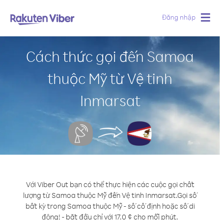
Đăng nhập
Togg
navig
Cách thức gọi đến Samoa
thuộc Mỹ từ Vệ tinh
Inmarsat
Với Viber Out bạn có thể thực hiện các cuộc gọi chất
lượng từ Samoa thuộc Mỹ đến Vệ tinh Inmarsat.
Gọi số
bất kỳ trong Samoa thuộc Mỹ - số cố định hoặc số di
động! - bắt đầu chỉ với 17.0 ¢ cho mỗi phút.