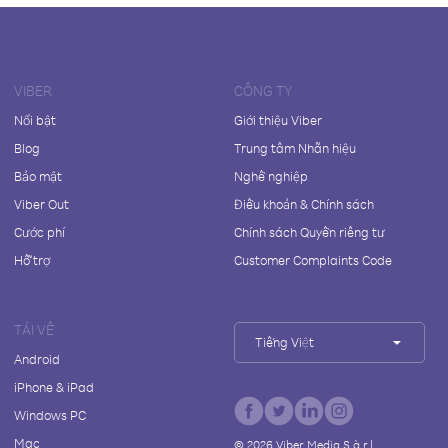
VIBER
CÔNG TY
Nổi bật
Giới thiệu Viber
Blog
Trung tâm Nhãn hiệu
Bảo mật
Nghề nghiệp
Viber Out
Điều khoản & Chính sách
Cước phí
Chính sách Quyền riêng tư
Hỗ trợ
Customer Complaints Code
TẢI VỀ
Tiếng Việt
Android
iPhone & iPad
Windows PC
Mac
©
2026
Viber Media S.à r.l.