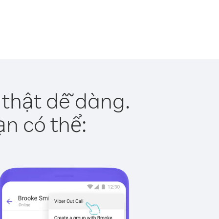
thật dễ dàng.
ạn có thể: