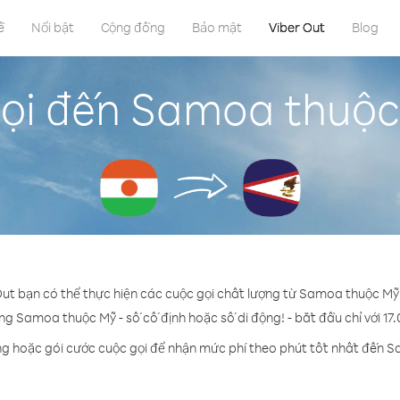
ề
Nổi bật
Cộng đồng
Bảo mật
Viber Out
Blog
ọi đến Samoa thuộc
Out bạn có thể thực hiện các cuộc gọi chất lượng từ Samoa thuộc Mỹ
ng Samoa thuộc Mỹ - số cố định hoặc số di động! - bắt đầu chỉ với 17
ng hoặc gói cước cuộc gọi để nhận mức phí theo phút tốt nhất đến 