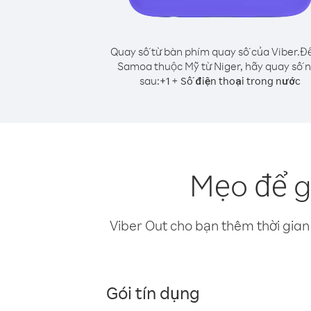
Quay số từ bàn phím quay số của Viber.
Để
Samoa thuộc Mỹ từ Niger, hãy quay số 
sau:
+
+
1
Số điện thoại trong nước
Mẹo để g
Viber Out cho bạn thêm thời gian 
Gói tín dụng