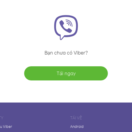
Bạn chưa có Viber?
Tải ngay
TY
TẢI VỀ
ệu Viber
Android