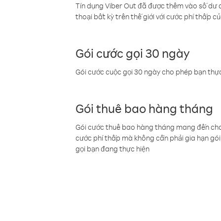
Tín dụng Viber Out đã được thêm vào số dư củ
thoại bất kỳ trên thế giới với cước phí thấp củ
Gói cước gọi 30 ngày
Gói cước cuộc gọi 30 ngày cho phép bạn thực
Gói thuê bao hàng tháng
Gói cước thuê bao hàng tháng mang đến cho b
cước phí thấp mà không cần phải gia hạn gói 
gọi bạn đang thực hiện