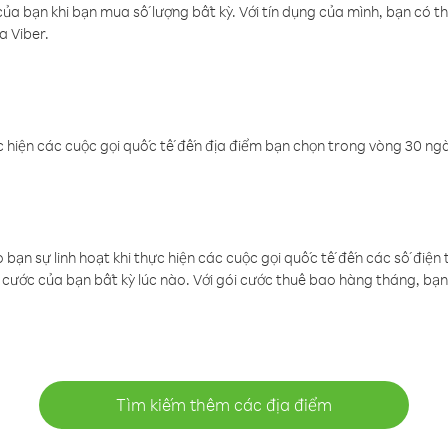
a bạn khi bạn mua số lượng bất kỳ. Với tín dụng của mình, bạn có th
a Viber.
 hiện các cuộc gọi quốc tế đến địa điểm bạn chọn trong vòng 30 ngày
ạn sự linh hoạt khi thực hiện các cuộc gọi quốc tế đến các số điện 
cước của bạn bất kỳ lúc nào. Với gói cước thuê bao hàng tháng, bạn 
Tìm kiếm thêm các địa điểm