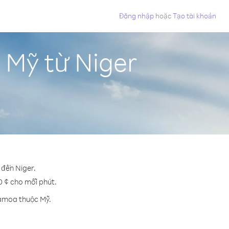
Đăng nhập
hoặc
Tạo tài khoản
 Mỹ từ Niger
 đến Niger.
.0 ¢ cho mỗi phút.
Samoa thuộc Mỹ.