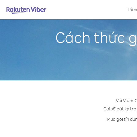
Tải v
Cách thức g
Với Viber 
Gọi số bất kỳ tro
Mua gói tín dụ