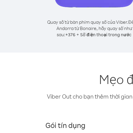
Quay số từ bàn phím quay số của Viber.
Để
Andorra từ Bonaire, hãy quay số như
sau:
+
+
376
Số điện thoại trong nước
Mẹo đ
Viber Out cho bạn thêm thời gian 
Gói tín dụng