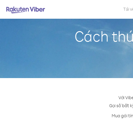
Tải v
Cách thứ
Với Vib
Gọi số bất k
Mua gói tí