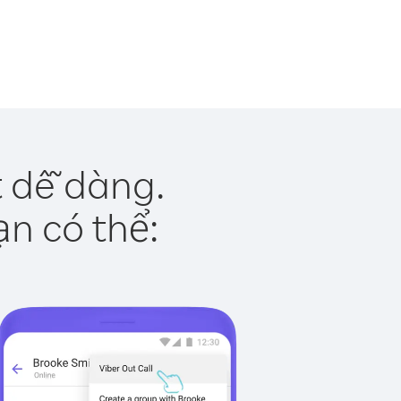
t dễ dàng.
ạn có thể: