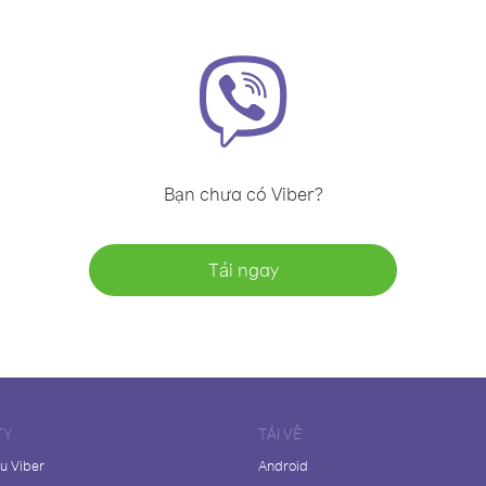
Bạn chưa có Viber?
Tải ngay
TY
TẢI VỀ
ệu Viber
Android