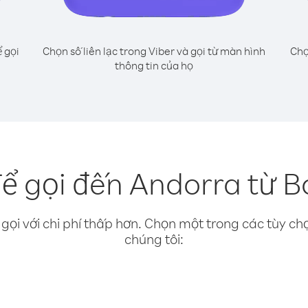
 gọi
Chọn số liên lạc trong Viber và gọi từ màn hình
Chọ
thông tin của họ
ể gọi đến Andorra từ B
gọi với chi phí thấp hơn. Chọn một trong các tùy chọ
chúng tôi: