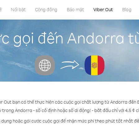
ề
Nổi bật
Cộng đồng
Bảo mật
Viber Out
Blog
c gọi đến Andorra t
er Out bạn có thể thực hiện các cuộc gọi chất lượng từ Andorra đến 
ỳ trong Andorra - số cố định hoặc số di động! - bắt đầu chỉ với 4.5 ¢ 
n dụng hoặc gói cước cuộc gọi để nhận mức phí theo phút tốt nhất đ