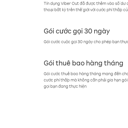
Tín dụng Viber Out đã được thêm vào số dư củ
thoại bất kỳ trên thế giới với cước phí thấp củ
Gói cước gọi 30 ngày
Gói cước cuộc gọi 30 ngày cho phép bạn thực
Gói thuê bao hàng tháng
Gói cước thuê bao hàng tháng mang đến cho b
cước phí thấp mà không cần phải gia hạn gói 
gọi bạn đang thực hiện