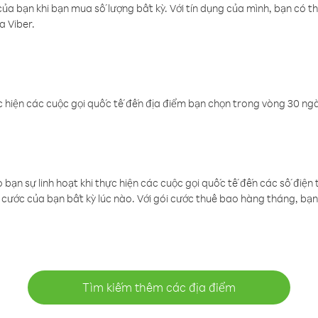
a bạn khi bạn mua số lượng bất kỳ. Với tín dụng của mình, bạn có th
a Viber.
 hiện các cuộc gọi quốc tế đến địa điểm bạn chọn trong vòng 30 ngày
ạn sự linh hoạt khi thực hiện các cuộc gọi quốc tế đến các số điện 
cước của bạn bất kỳ lúc nào. Với gói cước thuê bao hàng tháng, bạn 
Tìm kiếm thêm các địa điểm