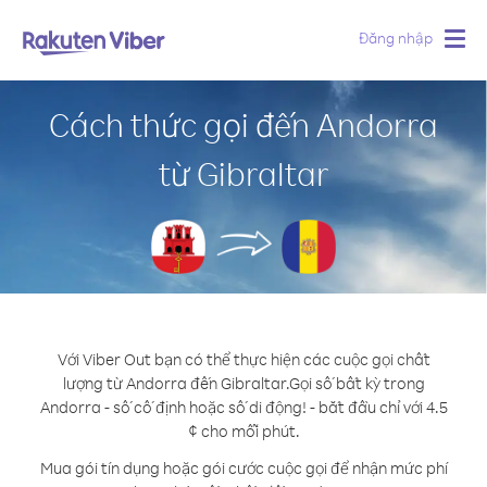
Đăng nhập
Togg
navig
Cách thức gọi đến Andorra
từ Gibraltar
Với Viber Out bạn có thể thực hiện các cuộc gọi chất
lượng từ Andorra đến Gibraltar.
Gọi số bất kỳ trong
Andorra - số cố định hoặc số di động! - bắt đầu chỉ với 4.5
¢ cho mỗi phút.
Mua gói tín dụng hoặc gói cước cuộc gọi để nhận mức phí