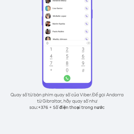
Quay số từ bàn phím quay số của Viber.
Để gọi Andorra
từ Gibraltar, hãy quay số như
sau:
+
+
376
Số điện thoại trong nước