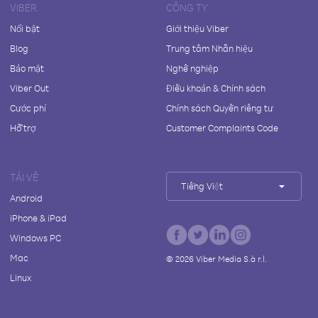
VIBER
CÔNG TY
Nổi bật
Giới thiệu Viber
Blog
Trung tâm Nhãn hiệu
Bảo mật
Nghề nghiệp
Viber Out
Điều khoản & Chính sách
Cước phí
Chính sách Quyền riêng tư
Hỗ trợ
Customer Complaints Code
TẢI VỀ
Tiếng Việt
Android
iPhone & iPad
Windows PC
Mac
©
2026
Viber Media S.à r.l.
Linux