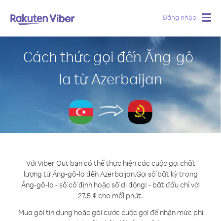
Đăng nhập
Togg
navig
Cách thức gọi đến Ăng-gô-
la từ Azerbaijan
Với Viber Out bạn có thể thực hiện các cuộc gọi chất
lượng từ Ăng-gô-la đến Azerbaijan.
Gọi số bất kỳ trong
Ăng-gô-la - số cố định hoặc số di động! - bắt đầu chỉ với
27.5 ¢ cho mỗi phút.
Mua gói tín dụng hoặc gói cước cuộc gọi để nhận mức phí