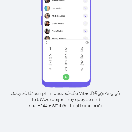
Quay số từ bàn phím quay số của Viber.
Để gọi Ăng-gô-
la từ Azerbaijan, hãy quay số như
sau:
+
+
244
Số điện thoại trong nước