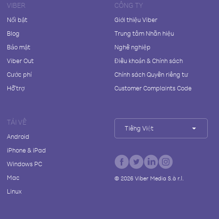
VIBER
CÔNG TY
Nổi bật
Giới thiệu Viber
Blog
Trung tâm Nhãn hiệu
Bảo mật
Nghề nghiệp
Viber Out
Điều khoản & Chính sách
Cước phí
Chính sách Quyền riêng tư
Hỗ trợ
Customer Complaints Code
TẢI VỀ
Tiếng Việt
Android
iPhone & iPad
Windows PC
Mac
©
2026
Viber Media S.à r.l.
Linux