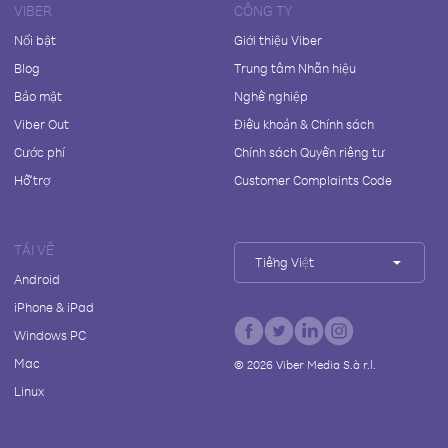
VIBER
CÔNG TY
Nổi bật
Giới thiệu Viber
Blog
Trung tâm Nhãn hiệu
Bảo mật
Nghề nghiệp
Viber Out
Điều khoản & Chính sách
Cước phí
Chính sách Quyền riêng tư
Hỗ trợ
Customer Complaints Code
TẢI VỀ
Tiếng Việt
Android
iPhone & iPad
Windows PC
Mac
©
2026
Viber Media S.à r.l.
Linux