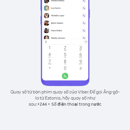
Quay số từ bàn phím quay số của Viber.
Để gọi Ăng-gô-
la từ Estonia, hãy quay số như
sau:
+
+
244
Số điện thoại trong nước