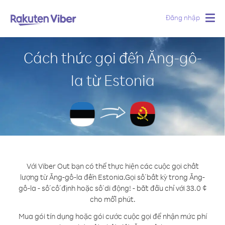
Đăng nhập
Togg
navig
Cách thức gọi đến Ăng-gô-
la từ Estonia
Với Viber Out bạn có thể thực hiện các cuộc gọi chất
lượng từ Ăng-gô-la đến Estonia.
Gọi số bất kỳ trong Ăng-
gô-la - số cố định hoặc số di động! - bắt đầu chỉ với 33.0 ¢
cho mỗi phút.
Mua gói tín dụng hoặc gói cước cuộc gọi để nhận mức phí