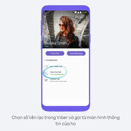
Chọn số liên lạc trong Viber và gọi từ màn hình thông
tin của họ