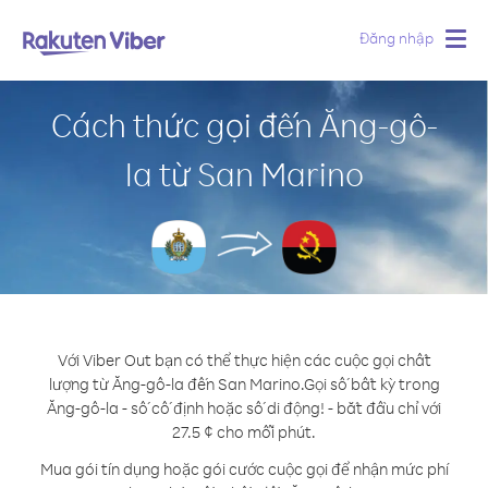
Đăng nhập
Togg
navig
Cách thức gọi đến Ăng-gô-
la từ San Marino
Với Viber Out bạn có thể thực hiện các cuộc gọi chất
lượng từ Ăng-gô-la đến San Marino.
Gọi số bất kỳ trong
Ăng-gô-la - số cố định hoặc số di động! - bắt đầu chỉ với
27.5 ¢ cho mỗi phút.
Mua gói tín dụng hoặc gói cước cuộc gọi để nhận mức phí