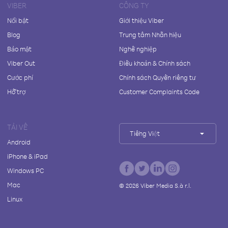
VIBER
CÔNG TY
Nổi bật
Giới thiệu Viber
Blog
Trung tâm Nhãn hiệu
Bảo mật
Nghề nghiệp
Viber Out
Điều khoản & Chính sách
Cước phí
Chính sách Quyền riêng tư
Hỗ trợ
Customer Complaints Code
TẢI VỀ
Tiếng Việt
Android
iPhone & iPad
Windows PC
Mac
©
2026
Viber Media S.à r.l.
Linux