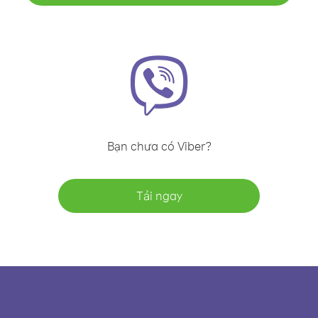
Bạn chưa có Viber?
Tải ngay