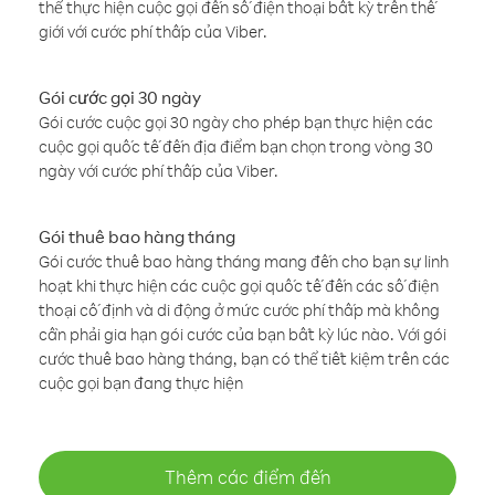
thể thực hiện cuộc gọi đến số điện thoại bất kỳ trên thế
giới với cước phí thấp của Viber.
Gói cước gọi 30 ngày
Gói cước cuộc gọi 30 ngày cho phép bạn thực hiện các
cuộc gọi quốc tế đến địa điểm bạn chọn trong vòng 30
ngày với cước phí thấp của Viber.
Gói thuê bao hàng tháng
Gói cước thuê bao hàng tháng mang đến cho bạn sự linh
hoạt khi thực hiện các cuộc gọi quốc tế đến các số điện
thoại cố định và di động ở mức cước phí thấp mà không
cần phải gia hạn gói cước của bạn bất kỳ lúc nào. Với gói
cước thuê bao hàng tháng, bạn có thể tiết kiệm trên các
cuộc gọi bạn đang thực hiện
Thêm các điểm đến