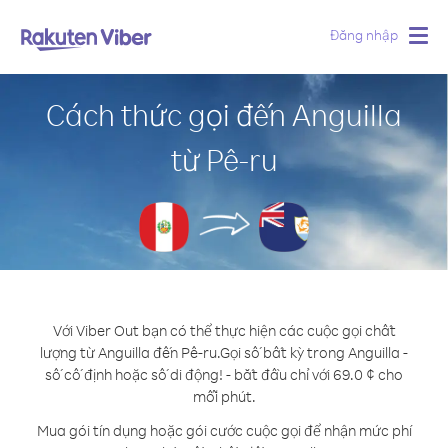
Đăng nhập
Togg
navig
Cách thức gọi đến Anguilla
từ Pê-ru
Với Viber Out bạn có thể thực hiện các cuộc gọi chất
lượng từ Anguilla đến Pê-ru.
Gọi số bất kỳ trong Anguilla -
số cố định hoặc số di động! - bắt đầu chỉ với 69.0 ¢ cho
mỗi phút.
Mua gói tín dụng hoặc gói cước cuộc gọi để nhận mức phí