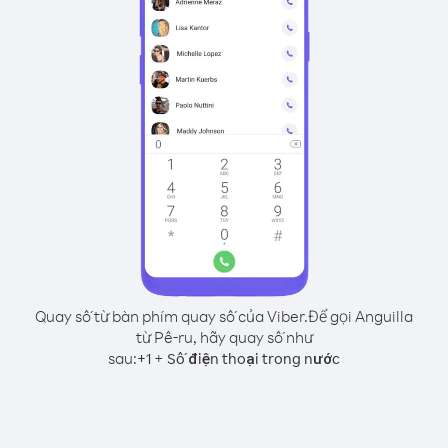
Quay số từ bàn phím quay số của Viber.
Để gọi Anguilla
từ Pê-ru, hãy quay số như
sau:
+
+
1
Số điện thoại trong nước