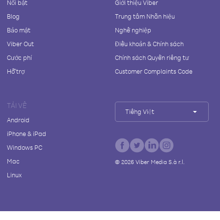
Nổi bật
Giới thiệu Viber
Blog
Trung tâm Nhãn hiệu
Bảo mật
Nghề nghiệp
Viber Out
Điều khoản & Chính sách
Cước phí
Chính sách Quyền riêng tư
Hỗ trợ
Customer Complaints Code
TẢI VỀ
Tiếng Việt
Android
iPhone & iPad
Windows PC
Mac
©
2026
Viber Media S.à r.l.
Linux