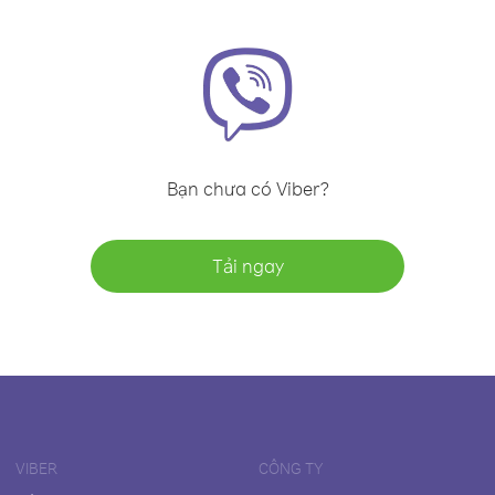
Bạn chưa có Viber?
Tải ngay
VIBER
CÔNG TY