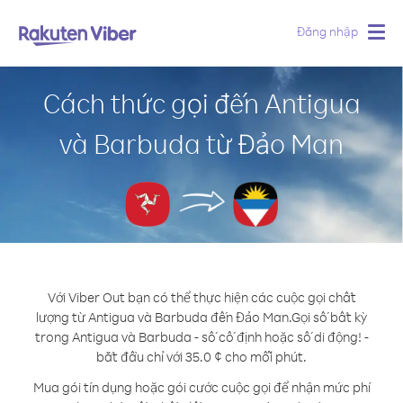
Đăng nhập
Togg
navig
Cách thức gọi đến Antigua
và Barbuda từ Đảo Man
Với Viber Out bạn có thể thực hiện các cuộc gọi chất
lượng từ Antigua và Barbuda đến Đảo Man.
Gọi số bất kỳ
trong Antigua và Barbuda - số cố định hoặc số di động! -
bắt đầu chỉ với 35.0 ¢ cho mỗi phút.
Mua gói tín dụng hoặc gói cước cuộc gọi để nhận mức phí