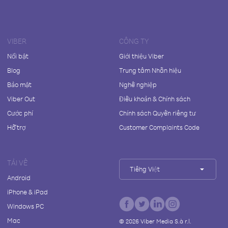
VIBER
CÔNG TY
Nổi bật
Giới thiệu Viber
Blog
Trung tâm Nhãn hiệu
Bảo mật
Nghề nghiệp
Viber Out
Điều khoản & Chính sách
Cước phí
Chính sách Quyền riêng tư
Hỗ trợ
Customer Complaints Code
TẢI VỀ
Tiếng Việt
Android
iPhone & iPad
Windows PC
Mac
©
2026
Viber Media S.à r.l.