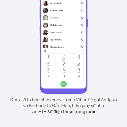
Quay số từ bàn phím quay số của Viber.
Để gọi Antigua
và Barbuda từ Đảo Man, hãy quay số như
sau:
+
+
1
Số điện thoại trong nước