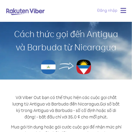
Đăng nhập
Togg
navig
Cách thức gọi đến Antigua
và Barbuda từ Nicaragua
Với Viber Out bạn có thể thực hiện các cuộc gọi chất
lượng từ Antigua và Barbuda đến Nicaragua.
Gọi số bất
kỳ trong Antigua và Barbuda - số cố định hoặc số di
động! - bắt đầu chỉ với 35.0 ¢ cho mỗi phút.
Mua gói tín dụng hoặc gói cước cuộc gọi để nhận mức phí