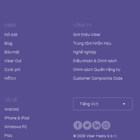
VIBER
CÔNG TY
Nổi bật
Giới thiệu Viber
Blog
Trung tâm Nhãn hiệu
Bảo mật
Nghề nghiệp
Viber Out
Điều khoản & Chính sách
Cước phí
Chính sách Quyền riêng tư
Hỗ trợ
Customer Complaints Code
TẢI VỀ
Tiếng Việt
Android
iPhone & iPad
Windows PC
Mac
©
2026
Viber Media S.à r.l.