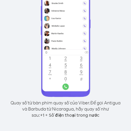
Quay số từ bàn phím quay số của Viber.
Để gọi Antigua
và Barbuda từ Nicaragua, hãy quay số như
sau:
+
+
1
Số điện thoại trong nước