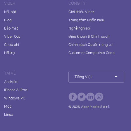
VIBER
CÔNG TY
Nổi bật
Giới thiệu Viber
Blog
Trung tâm Nhãn hiệu
Bảo mật
Nghề nghiệp
Viber Out
Điều khoản & Chính sách
Cước phí
Chính sách Quyền riêng tư
Hỗ trợ
Customer Complaints Code
TẢI VỀ
Tiếng Việt
Android
iPhone & iPad
Windows PC
Mac
©
2026
Viber Media S.à r.l.
Linux