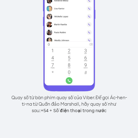
Quay số từ bàn phím quay số của Viber.
Để gọi Ác-hen-
ti-na từ Quần đảo Marshall, hãy quay số như
sau:
+
+
54
Số điện thoại trong nước