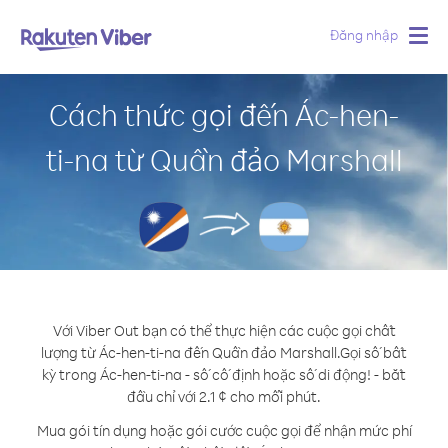
Đăng nhập
Togg
navig
Cách thức gọi đến Ác-hen-
ti-na từ Quần đảo Marshall
Với Viber Out bạn có thể thực hiện các cuộc gọi chất
lượng từ Ác-hen-ti-na đến Quần đảo Marshall.
Gọi số bất
kỳ trong Ác-hen-ti-na - số cố định hoặc số di động! - bắt
đầu chỉ với 2.1 ¢ cho mỗi phút.
Mua gói tín dụng hoặc gói cước cuộc gọi để nhận mức phí