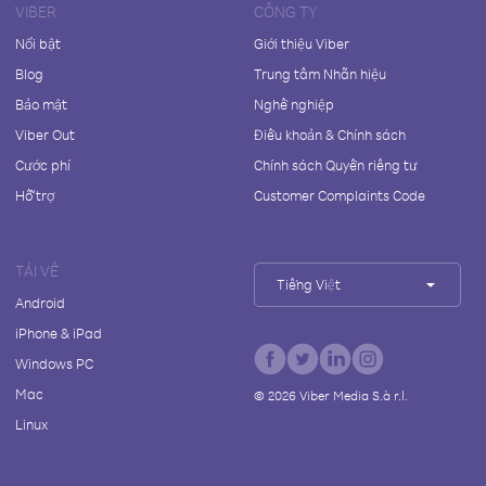
VIBER
CÔNG TY
Nổi bật
Giới thiệu Viber
Blog
Trung tâm Nhãn hiệu
Bảo mật
Nghề nghiệp
Viber Out
Điều khoản & Chính sách
Cước phí
Chính sách Quyền riêng tư
Hỗ trợ
Customer Complaints Code
TẢI VỀ
Tiếng Việt
Android
iPhone & iPad
Windows PC
Mac
©
2026
Viber Media S.à r.l.
Linux