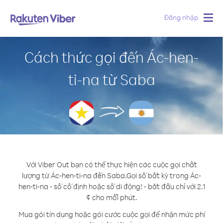
Đăng nhập
Togg
navig
Cách thức gọi đến Ác-hen-
ti-na từ Saba
Với Viber Out bạn có thể thực hiện các cuộc gọi chất
lượng từ Ác-hen-ti-na đến Saba.
Gọi số bất kỳ trong Ác-
hen-ti-na - số cố định hoặc số di động! - bắt đầu chỉ với 2.1
¢ cho mỗi phút.
Mua gói tín dụng hoặc gói cước cuộc gọi để nhận mức phí