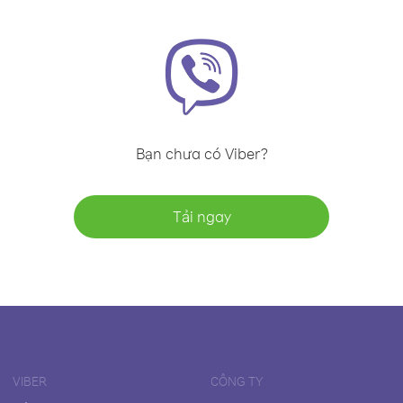
Bạn chưa có Viber?
Tải ngay
VIBER
CÔNG TY