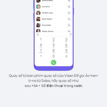
Quay số từ bàn phím quay số của Viber.
Để gọi Ác-hen-
ti-na từ Saba, hãy quay số như
sau:
+
+
54
Số điện thoại trong nước