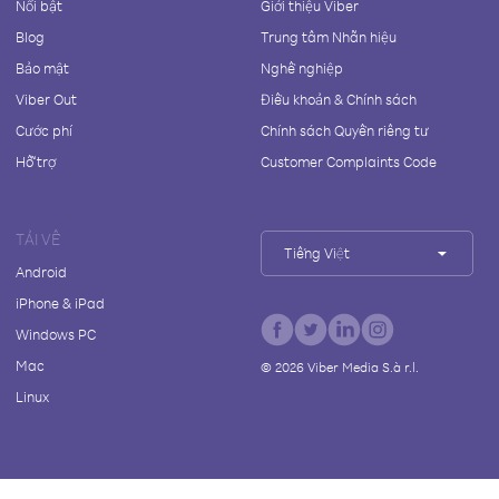
Nổi bật
Giới thiệu Viber
Blog
Trung tâm Nhãn hiệu
Bảo mật
Nghề nghiệp
Viber Out
Điều khoản & Chính sách
Cước phí
Chính sách Quyền riêng tư
Hỗ trợ
Customer Complaints Code
TẢI VỀ
Tiếng Việt
Android
iPhone & iPad
Windows PC
Mac
©
2026
Viber Media S.à r.l.
Linux