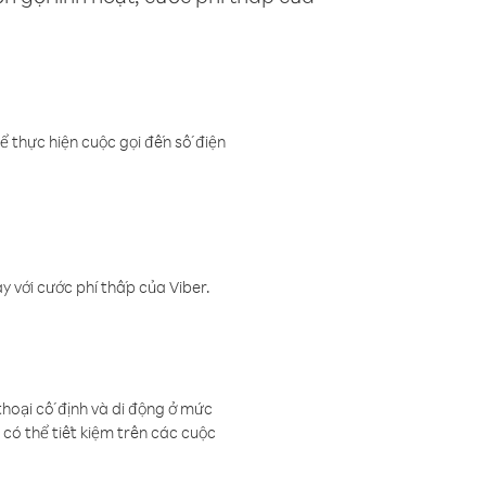
ể thực hiện cuộc gọi đến số điện
 với cước phí thấp của Viber.
thoại cố định và di động ở mức
có thể tiết kiệm trên các cuộc