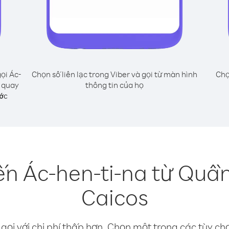
ọi Ác-
Chọn số liên lạc trong Viber và gọi từ màn hình
Chọ
y quay
thông tin của họ
ước
ến Ác-hen-ti-na từ Quần
Caicos
gọi với chi phí thấp hơn. Chọn một trong các tùy chọ