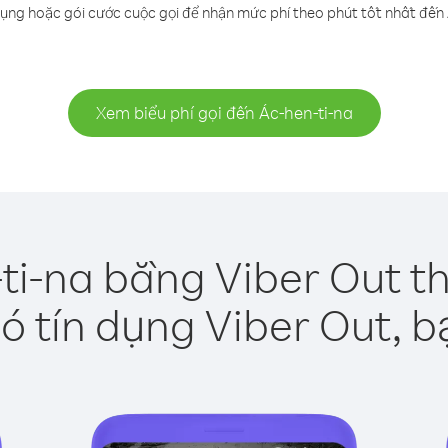
dụng hoặc gói cước cuộc gọi để nhận mức phí theo phút tốt nhất đến 
Xem biểu phí gọi đến Ác-hen-ti-na
ti-na bằng Viber Out t
ó tín dụng Viber Out, b