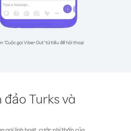
n "Cuộc gọi Viber Out" từ tiêu đề hội thoại
 đảo Turks và
n gọi linh hoạt, cước phí thấp của