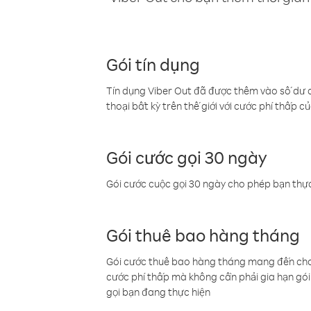
Gói tín dụng
Tín dụng Viber Out đã được thêm vào số dư củ
thoại bất kỳ trên thế giới với cước phí thấp củ
Gói cước gọi 30 ngày
Gói cước cuộc gọi 30 ngày cho phép bạn thực
Gói thuê bao hàng tháng
Gói cước thuê bao hàng tháng mang đến cho b
cước phí thấp mà không cần phải gia hạn gói 
gọi bạn đang thực hiện