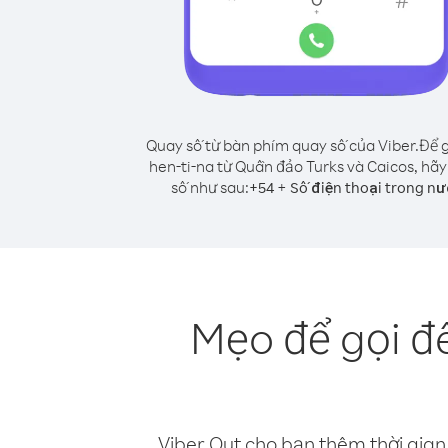
Quay số từ bàn phím quay số của Viber.
Để g
hen-ti-na từ Quần đảo Turks và Caicos, hã
số như sau:
+
+
54
Số điện thoại trong n
Mẹo để gọi đ
Viber Out cho bạn thêm thời gian 