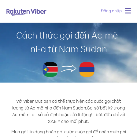
Đăng nhập
Togg
navig
Cách thức gọi đến Ac-mê-
ni-a từ Nam Sudan
Với Viber Out bạn có thể thực hiện các cuộc gọi chất
lượng từ Ac-mê-ni-a đến Nam Sudan.
Gọi số bất kỳ trong
Ac-mê-ni-a - số cố định hoặc số di động! - bắt đầu chỉ với
22.5 ¢ cho mỗi phút.
Mua gói tín dụng hoặc gói cước cuộc gọi để nhận mức phí