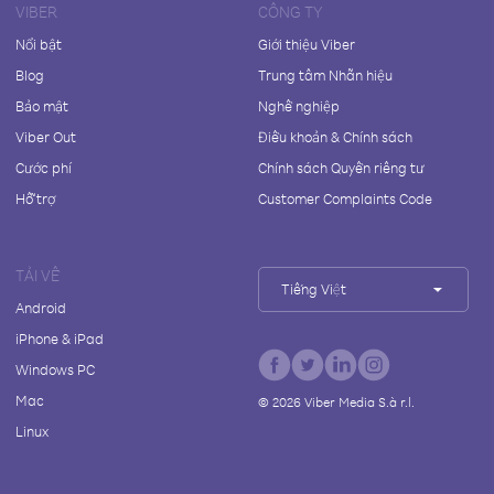
VIBER
CÔNG TY
Nổi bật
Giới thiệu Viber
Blog
Trung tâm Nhãn hiệu
Bảo mật
Nghề nghiệp
Viber Out
Điều khoản & Chính sách
Cước phí
Chính sách Quyền riêng tư
Hỗ trợ
Customer Complaints Code
TẢI VỀ
Tiếng Việt
Android
iPhone & iPad
Windows PC
Mac
©
2026
Viber Media S.à r.l.
Linux