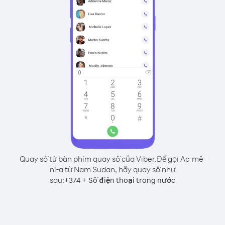
Quay số từ bàn phím quay số của Viber.
Để gọi Ac-mê-
ni-a từ Nam Sudan, hãy quay số như
sau:
+
+
374
Số điện thoại trong nước