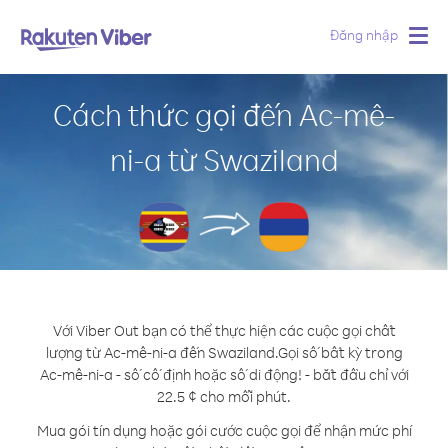
Đăng nhập
Togg
navig
Cách thức gọi đến Ac-mê-
ni-a từ Swaziland
Với Viber Out bạn có thể thực hiện các cuộc gọi chất
lượng từ Ac-mê-ni-a đến Swaziland.
Gọi số bất kỳ trong
Ac-mê-ni-a - số cố định hoặc số di động! - bắt đầu chỉ với
22.5 ¢ cho mỗi phút.
Mua gói tín dụng hoặc gói cước cuộc gọi để nhận mức phí