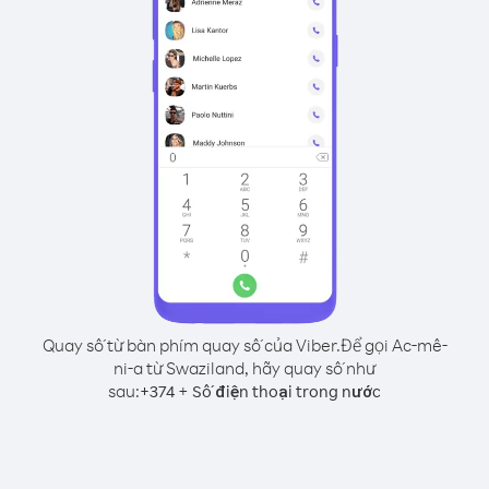
Quay số từ bàn phím quay số của Viber.
Để gọi Ac-mê-
ni-a từ Swaziland, hãy quay số như
sau:
+
+
374
Số điện thoại trong nước