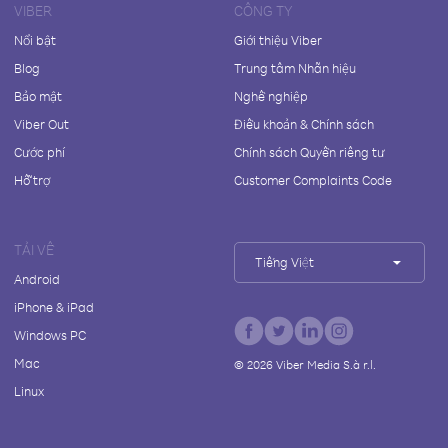
VIBER
CÔNG TY
Nổi bật
Giới thiệu Viber
Blog
Trung tâm Nhãn hiệu
Bảo mật
Nghề nghiệp
Viber Out
Điều khoản & Chính sách
Cước phí
Chính sách Quyền riêng tư
Hỗ trợ
Customer Complaints Code
TẢI VỀ
Tiếng Việt
Android
iPhone & iPad
Windows PC
Mac
©
2026
Viber Media S.à r.l.
Linux