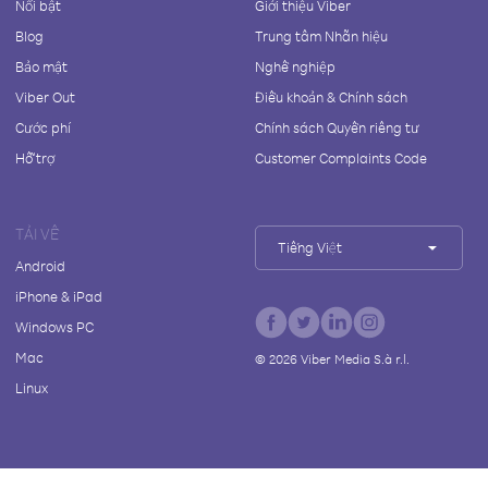
Nổi bật
Giới thiệu Viber
Blog
Trung tâm Nhãn hiệu
Bảo mật
Nghề nghiệp
Viber Out
Điều khoản & Chính sách
Cước phí
Chính sách Quyền riêng tư
Hỗ trợ
Customer Complaints Code
TẢI VỀ
Tiếng Việt
Android
iPhone & iPad
Windows PC
Mac
©
2026
Viber Media S.à r.l.
Linux