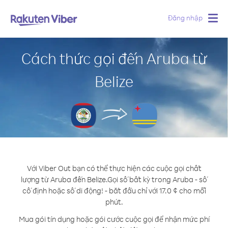
Đăng nhập
Togg
navig
Cách thức gọi đến Aruba từ
Belize
Với Viber Out bạn có thể thực hiện các cuộc gọi chất
lượng từ Aruba đến Belize.
Gọi số bất kỳ trong Aruba - số
cố định hoặc số di động! - bắt đầu chỉ với 17.0 ¢ cho mỗi
phút.
Mua gói tín dụng hoặc gói cước cuộc gọi để nhận mức phí