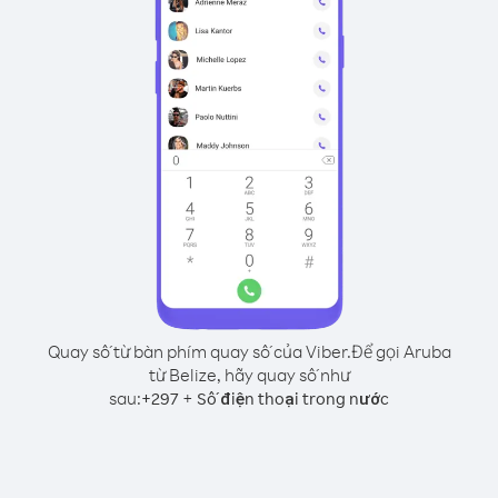
Quay số từ bàn phím quay số của Viber.
Để gọi Aruba
từ Belize, hãy quay số như
sau:
+
+
297
Số điện thoại trong nước