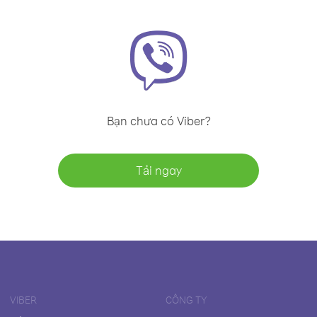
Bạn chưa có Viber?
Tải ngay
VIBER
CÔNG TY