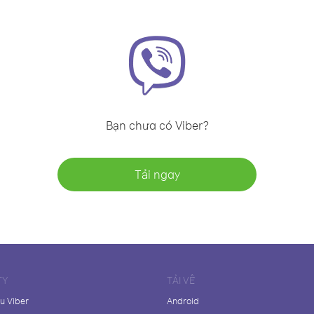
Bạn chưa có Viber?
Tải ngay
TY
TẢI VỀ
ệu Viber
Android