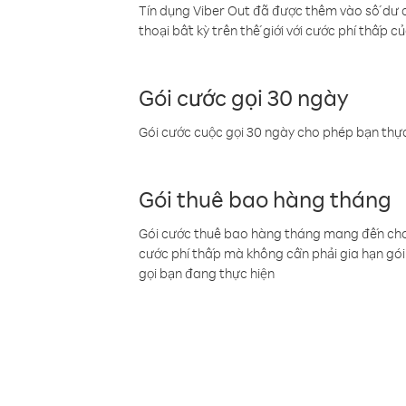
Tín dụng Viber Out đã được thêm vào số dư củ
thoại bất kỳ trên thế giới với cước phí thấp củ
Gói cước gọi 30 ngày
Gói cước cuộc gọi 30 ngày cho phép bạn thực
Gói thuê bao hàng tháng
Gói cước thuê bao hàng tháng mang đến cho b
cước phí thấp mà không cần phải gia hạn gói 
gọi bạn đang thực hiện