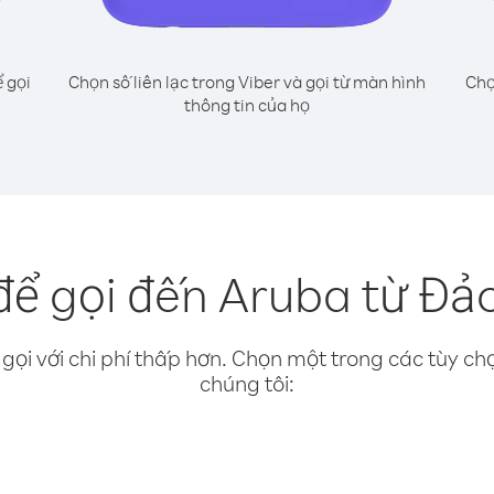
 gọi
Chọn số liên lạc trong Viber và gọi từ màn hình
Chọ
thông tin của họ
để gọi đến Aruba từ Đả
gọi với chi phí thấp hơn. Chọn một trong các tùy chọ
chúng tôi: