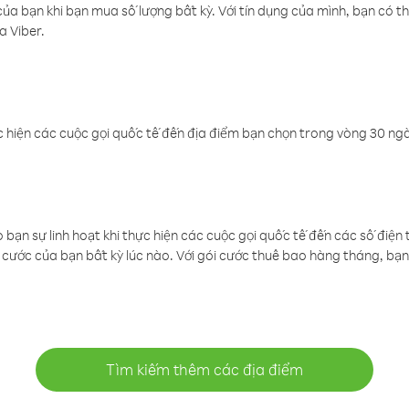
a bạn khi bạn mua số lượng bất kỳ. Với tín dụng của mình, bạn có th
a Viber.
 hiện các cuộc gọi quốc tế đến địa điểm bạn chọn trong vòng 30 ngày
ạn sự linh hoạt khi thực hiện các cuộc gọi quốc tế đến các số điện 
cước của bạn bất kỳ lúc nào. Với gói cước thuê bao hàng tháng, bạn 
Tìm kiếm thêm các địa điểm