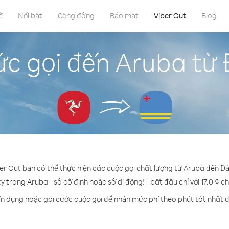
ề
Nổi bật
Cộng đồng
Bảo mật
Viber Out
Blog
ức gọi đến Aruba từ
ber Out bạn có thể thực hiện các cuộc gọi chất lượng từ Aruba đến Đ
kỳ trong Aruba - số cố định hoặc số di động! - bắt đầu chỉ với 17.0 ¢ c
ín dụng hoặc gói cước cuộc gọi để nhận mức phí theo phút tốt nhất 