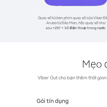
Quay số từ bàn phím quay số của Viber.
Để
Aruba từ Đảo Man, hãy quay số như
sau:
+
+
297
Số điện thoại trong nước
Mẹo 
Viber Out cho bạn thêm thời gian 
Gói tín dụng