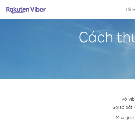
Tải v
Cách th
Với Vi
Gọi số bất 
Mua gói t