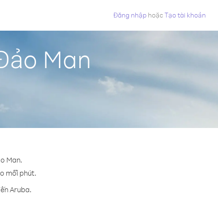
Đăng nhập
hoặc
Tạo tài khoản
 Đảo Man
ảo Man.
ho mỗi phút.
đến Aruba.