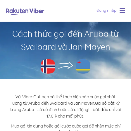
Đăng nhập
Togg
navig
Cách thức gọi đến Aruba từ
Svalbard và Jan Mayen
Với Viber Out bạn có thể thực hiện các cuộc gọi chất
lượng từ Aruba đến Svalbard và Jan Mayen.
Gọi số bất kỳ
trong Aruba - số cố định hoặc số di động! - bắt đầu chỉ với
17.0 ¢ cho mỗi phút.
Mua gói tín dụng hoặc gói cước cuộc gọi để nhận mức phí