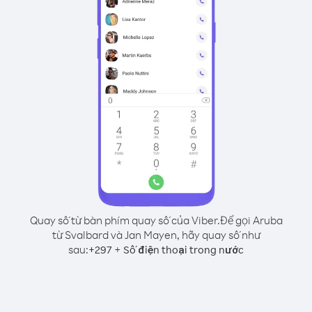
Quay số từ bàn phím quay số của Viber.
Để gọi Aruba
từ Svalbard và Jan Mayen, hãy quay số như
sau:
+
+
297
Số điện thoại trong nước