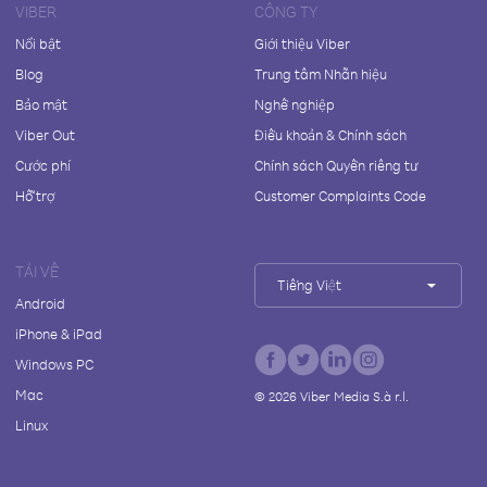
VIBER
CÔNG TY
Nổi bật
Giới thiệu Viber
Blog
Trung tâm Nhãn hiệu
Bảo mật
Nghề nghiệp
Viber Out
Điều khoản & Chính sách
Cước phí
Chính sách Quyền riêng tư
Hỗ trợ
Customer Complaints Code
TẢI VỀ
Tiếng Việt
Android
iPhone & iPad
Windows PC
Mac
©
2026
Viber Media S.à r.l.
Linux