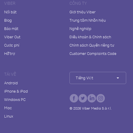
VIBER
CÔNG TY
Nổi bật
Giới thiệu Viber
Blog
Trung tâm Nhãn hiệu
Bảo mật
Nghề nghiệp
Viber Out
Điều khoản & Chính sách
Cước phí
Chính sách Quyền riêng tư
Hỗ trợ
Customer Complaints Code
TẢI VỀ
Tiếng Việt
Android
iPhone & iPad
Windows PC
Mac
©
2026
Viber Media S.à r.l.
Linux