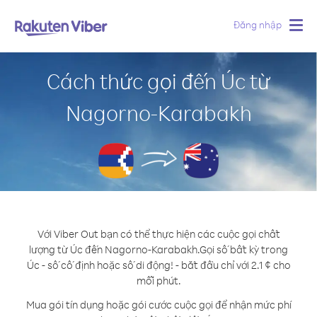
Đăng nhập
Togg
navig
Cách thức gọi đến Úc từ
Nagorno-Karabakh
Với Viber Out bạn có thể thực hiện các cuộc gọi chất
lượng từ Úc đến Nagorno-Karabakh.
Gọi số bất kỳ trong
Úc - số cố định hoặc số di động! - bắt đầu chỉ với 2.1 ¢ cho
mỗi phút.
Mua gói tín dụng hoặc gói cước cuộc gọi để nhận mức phí