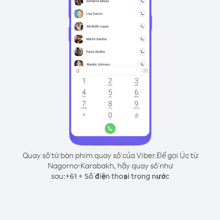
Quay số từ bàn phím quay số của Viber.
Để gọi Úc từ
Nagorno-Karabakh, hãy quay số như
sau:
+
+
61
Số điện thoại trong nước