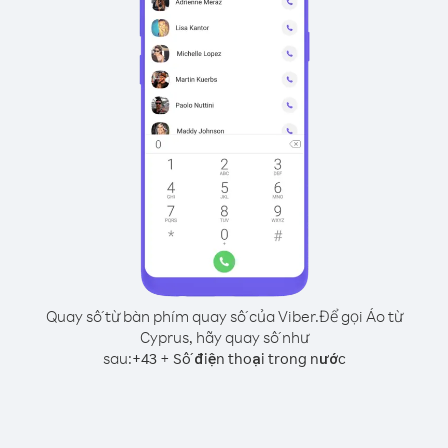
Quay số từ bàn phím quay số của Viber.
Để gọi Áo từ
Cyprus, hãy quay số như
sau:
+
+
43
Số điện thoại trong nước