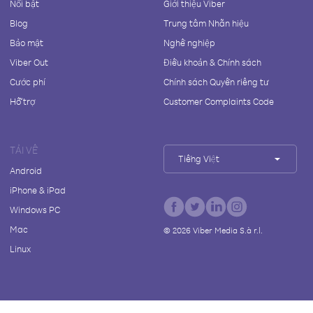
Nổi bật
Giới thiệu Viber
Blog
Trung tâm Nhãn hiệu
Bảo mật
Nghề nghiệp
Viber Out
Điều khoản & Chính sách
Cước phí
Chính sách Quyền riêng tư
Hỗ trợ
Customer Complaints Code
TẢI VỀ
Tiếng Việt
Android
iPhone & iPad
Windows PC
Mac
©
2026
Viber Media S.à r.l.
Linux