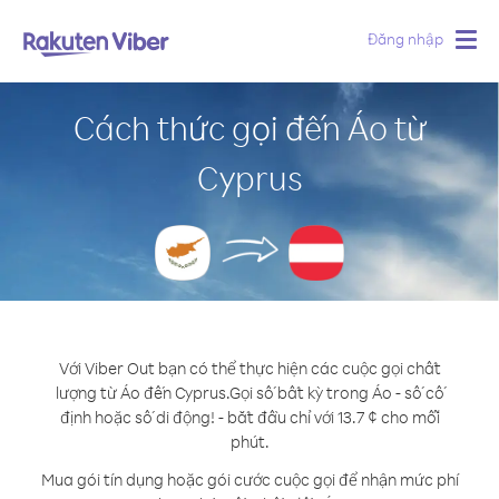
Đăng nhập
Togg
navig
Cách thức gọi đến Áo từ
Cyprus
Với Viber Out bạn có thể thực hiện các cuộc gọi chất
lượng từ Áo đến Cyprus.
Gọi số bất kỳ trong Áo - số cố
định hoặc số di động! - bắt đầu chỉ với 13.7 ¢ cho mỗi
phút.
Mua gói tín dụng hoặc gói cước cuộc gọi để nhận mức phí