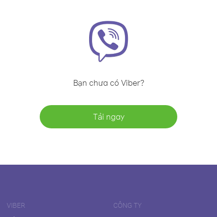
Bạn chưa có Viber?
Tải ngay
VIBER
CÔNG TY