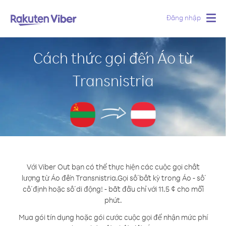
Đăng nhập
Togg
navig
Cách thức gọi đến Áo từ
Transnistria
Với Viber Out bạn có thể thực hiện các cuộc gọi chất
lượng từ Áo đến Transnistria.
Gọi số bất kỳ trong Áo - số
cố định hoặc số di động! - bắt đầu chỉ với 11.5 ¢ cho mỗi
phút.
Mua gói tín dụng hoặc gói cước cuộc gọi để nhận mức phí