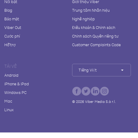
Nổi bật
Giới thiệu Viber
Blog
Trung tâm Nhãn hiệu
Bảo mật
Nghề nghiệp
Viber Out
Điều khoản & Chính sách
Cước phí
Chính sách Quyền riêng tư
Hỗ trợ
Customer Complaints Code
TẢI VỀ
Tiếng Việt
Android
iPhone & iPad
Windows PC
Mac
©
2026
Viber Media S.à r.l.
Linux