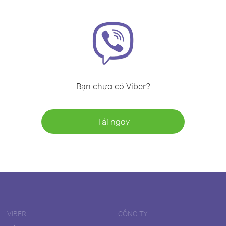
Bạn chưa có Viber?
Tải ngay
VIBER
CÔNG TY