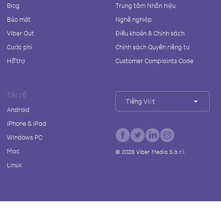
Blog
Trung tâm Nhãn hiệu
Bảo mật
Nghề nghiệp
Viber Out
Điều khoản & Chính sách
Cước phí
Chính sách Quyền riêng tư
Hỗ trợ
Customer Complaints Code
TẢI VỀ
Tiếng Việt
Android
iPhone & iPad
Windows PC
Mac
©
2026
Viber Media S.à r.l.
Linux