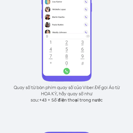
Quay số từ bàn phím quay số của Viber.
Để gọi Áo từ
HOA KỲ, hãy quay số như
sau:
+
+
43
Số điện thoại trong nước