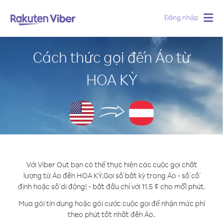
Đăng nhập
Togg
navig
Cách thức gọi đến Áo từ
HOA KỲ
Với Viber Out bạn có thể thực hiện các cuộc gọi chất
lượng từ Áo đến HOA KỲ.
Gọi số bất kỳ trong Áo - số cố
định hoặc số di động! - bắt đầu chỉ với 11.5 ¢ cho mỗi phút.
Mua gói tín dụng hoặc gói cước cuộc gọi để nhận mức phí
theo phút tốt nhất đến Áo.