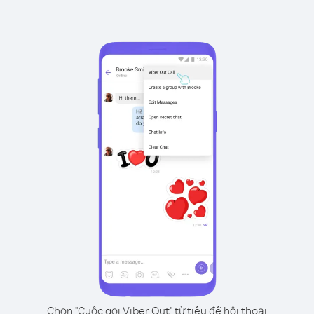
Chọn "Cuộc gọi Viber Out" từ tiêu đề hội thoại