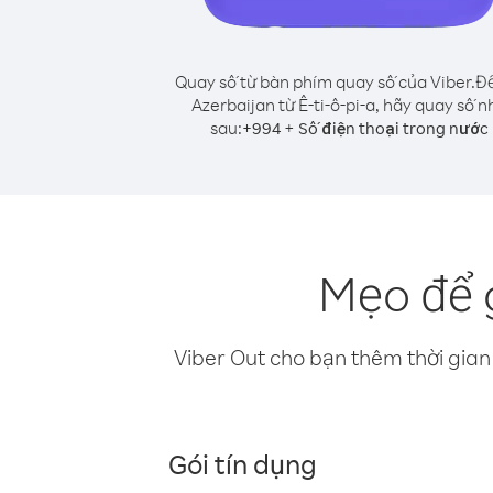
Quay số từ bàn phím quay số của Viber.
Để
Azerbaijan từ Ê-ti-ô-pi-a, hãy quay số n
sau:
+
+
994
Số điện thoại trong nước
Mẹo để g
Viber Out cho bạn thêm thời gian 
Gói tín dụng