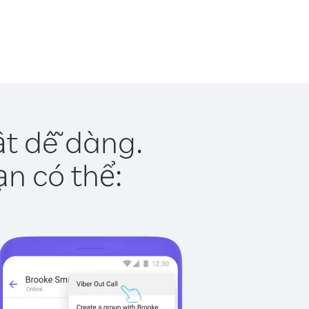
ật dễ dàng.
ạn có thể: