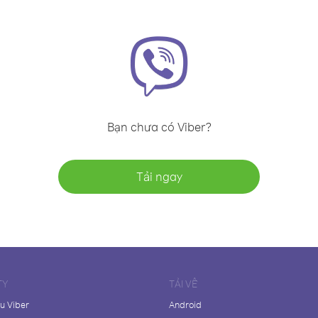
Bạn chưa có Viber?
Tải ngay
TY
TẢI VỀ
ệu Viber
Android