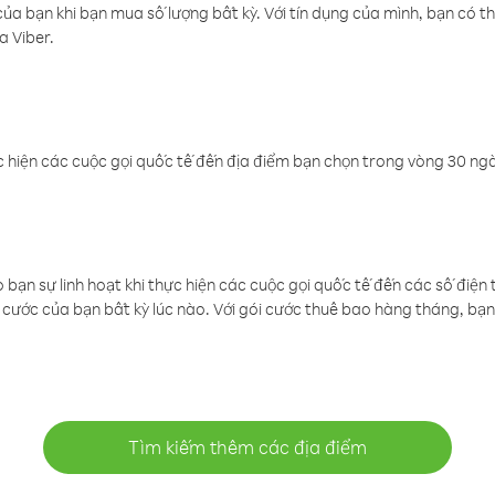
a bạn khi bạn mua số lượng bất kỳ. Với tín dụng của mình, bạn có th
a Viber.
 hiện các cuộc gọi quốc tế đến địa điểm bạn chọn trong vòng 30 ngày
ạn sự linh hoạt khi thực hiện các cuộc gọi quốc tế đến các số điện 
cước của bạn bất kỳ lúc nào. Với gói cước thuê bao hàng tháng, bạn 
Tìm kiếm thêm các địa điểm