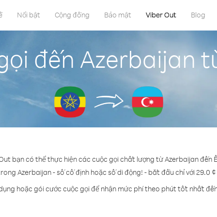
ề
Nổi bật
Cộng đồng
Bảo mật
Viber Out
Blog
ọi đến Azerbaijan từ
 Out bạn có thể thực hiện các cuộc gọi chất lượng từ Azerbaijan đến Ê-
trong Azerbaijan - số cố định hoặc số di động! - bắt đầu chỉ với 29.0 
 dụng hoặc gói cước cuộc gọi để nhận mức phí theo phút tốt nhất đến