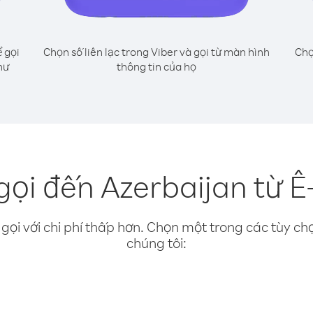
 gọi
Chọn số liên lạc trong Viber và gọi từ màn hình
Chọ
hư
thông tin của họ
ọi đến Azerbaijan từ Ê-
gọi với chi phí thấp hơn. Chọn một trong các tùy chọ
chúng tôi: