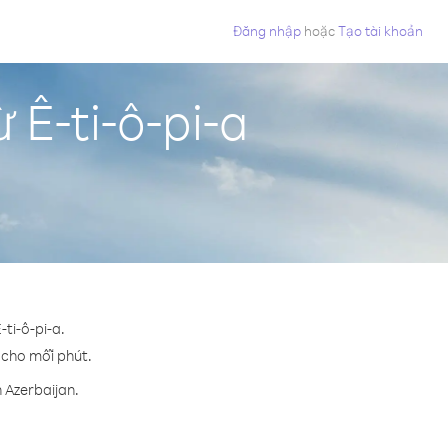
Đăng nhập
hoặc
Tạo tài khoản
 Ê-ti-ô-pi-a
ti-ô-pi-a.
¢ cho mỗi phút.
 Azerbaijan.