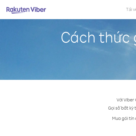
Tải v
Cách thức g
Với Viber
Gọi số bất kỳ 
Mua gói tín