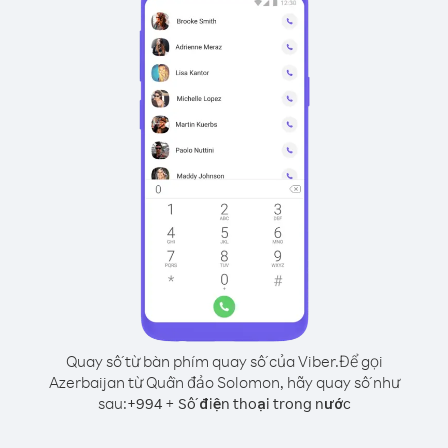
Quay số từ bàn phím quay số của Viber.
Để gọi
Azerbaijan từ Quần đảo Solomon, hãy quay số như
sau:
+
+
994
Số điện thoại trong nước