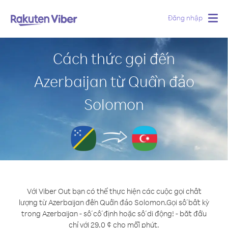
Đăng nhập
Togg
navig
Cách thức gọi đến
Azerbaijan từ Quần đảo
Solomon
Với Viber Out bạn có thể thực hiện các cuộc gọi chất
lượng từ Azerbaijan đến Quần đảo Solomon.
Gọi số bất kỳ
trong Azerbaijan - số cố định hoặc số di động! - bắt đầu
chỉ với 29.0 ¢ cho mỗi phút.