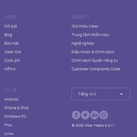
VIBER
CÔNG TY
Nổi bật
Giới thiệu Viber
Blog
Trung tâm Nhãn hiệu
Bảo mật
Nghề nghiệp
Viber Out
Điều khoản & Chính sách
Cước phí
Chính sách Quyền riêng tư
Hỗ trợ
Customer Complaints Code
TẢI VỀ
Tiếng Việt
Android
iPhone & iPad
Windows PC
Mac
©
2026
Viber Media S.à r.l.
Linux