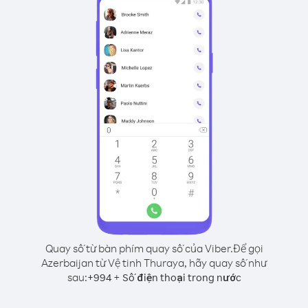
Quay số từ bàn phím quay số của Viber.
Để gọi
Azerbaijan từ Vệ tinh Thuraya, hãy quay số như
sau:
+
+
994
Số điện thoại trong nước