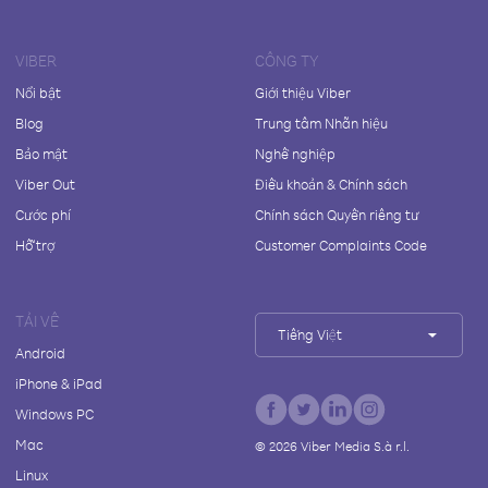
VIBER
CÔNG TY
Nổi bật
Giới thiệu Viber
Blog
Trung tâm Nhãn hiệu
Bảo mật
Nghề nghiệp
Viber Out
Điều khoản & Chính sách
Cước phí
Chính sách Quyền riêng tư
Hỗ trợ
Customer Complaints Code
TẢI VỀ
Tiếng Việt
Android
iPhone & iPad
Windows PC
Mac
©
2026
Viber Media S.à r.l.
Linux