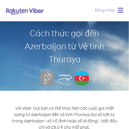
Đăng nhập
Togg
navig
Cách thức gọi đến
Azerbaijan từ Vệ tinh
Thuraya
Với Viber Out bạn có thể thực hiện các cuộc gọi chất
lượng từ Azerbaijan đến Vệ tinh Thuraya.
Gọi số bất kỳ
trong Azerbaijan - số cố định hoặc số di động! - bắt đầu
chỉ với 29.0 ¢ cho mỗi phút.