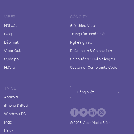
VIBER
CÔNG TY
Nổi bật
Giới thiệu Viber
Blog
Trung tâm Nhãn hiệu
Bảo mật
Nghề nghiệp
Viber Out
Điều khoản & Chính sách
Cước phí
Chính sách Quyền riêng tư
Hỗ trợ
Customer Complaints Code
TẢI VỀ
Tiếng Việt
Android
iPhone & iPad
Windows PC
Mac
©
2026
Viber Media S.à r.l.
Linux