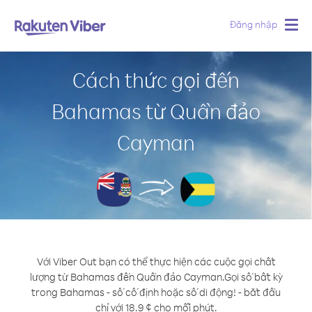
Đăng nhập
Togg
navig
Cách thức gọi đến
Bahamas từ Quần đảo
Cayman
Với Viber Out bạn có thể thực hiện các cuộc gọi chất
lượng từ Bahamas đến Quần đảo Cayman.
Gọi số bất kỳ
trong Bahamas - số cố định hoặc số di động! - bắt đầu
chỉ với 18.9 ¢ cho mỗi phút.