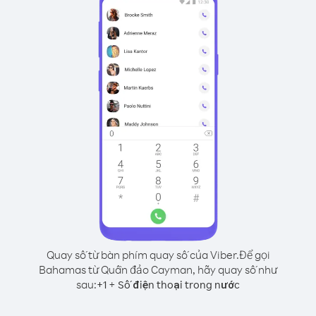
Quay số từ bàn phím quay số của Viber.
Để gọi
Bahamas từ Quần đảo Cayman, hãy quay số như
sau:
+
+
1
Số điện thoại trong nước