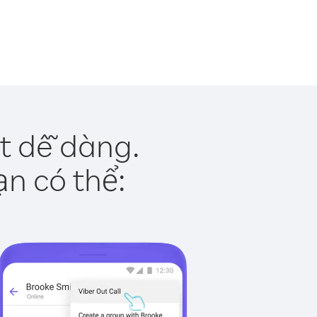
t dễ dàng.
ạn có thể: