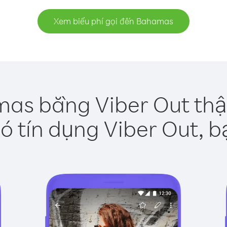
Xem biểu phí gọi đến Bahamas
as bằng Viber Out thậ
ó tín dụng Viber Out, b