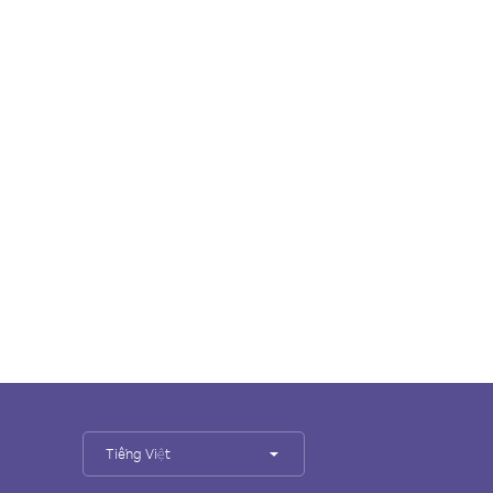
Tiếng Việt