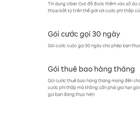
Tín dụng Viber Out đã được thêm vào số dư củ
thoại bất kỳ trên thế giới với cước phí thấp củ
Gói cước gọi 30 ngày
Gói cước cuộc gọi 30 ngày cho phép bạn thực
Gói thuê bao hàng tháng
Gói cước thuê bao hàng tháng mang đến cho b
cước phí thấp mà không cần phải gia hạn gói 
gọi bạn đang thực hiện