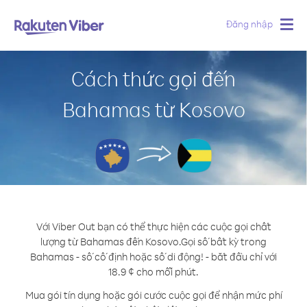
Đăng nhập
Togg
navig
Cách thức gọi đến
Bahamas từ Kosovo
Với Viber Out bạn có thể thực hiện các cuộc gọi chất
lượng từ Bahamas đến Kosovo.
Gọi số bất kỳ trong
Bahamas - số cố định hoặc số di động! - bắt đầu chỉ với
18.9 ¢ cho mỗi phút.
Mua gói tín dụng hoặc gói cước cuộc gọi để nhận mức phí