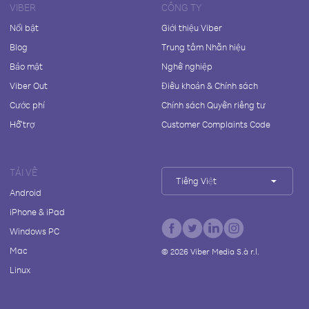
VIBER
CÔNG TY
Nổi bật
Giới thiệu Viber
Blog
Trung tâm Nhãn hiệu
Bảo mật
Nghề nghiệp
Viber Out
Điều khoản & Chính sách
Cước phí
Chính sách Quyền riêng tư
Hỗ trợ
Customer Complaints Code
TẢI VỀ
Tiếng Việt
Android
iPhone & iPad
Windows PC
Mac
©
2026
Viber Media S.à r.l.
Linux