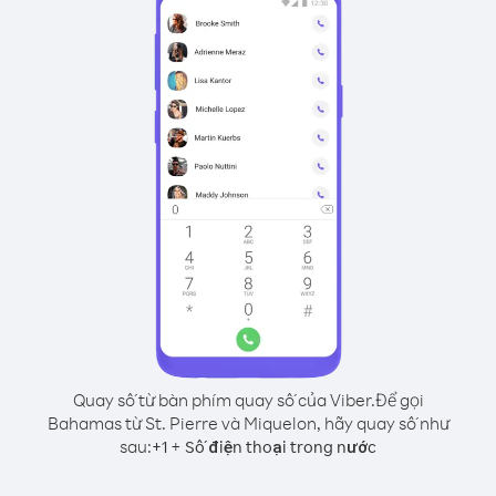
Quay số từ bàn phím quay số của Viber.
Để gọi
Bahamas từ St. Pierre và Miquelon, hãy quay số như
sau:
+
+
1
Số điện thoại trong nước