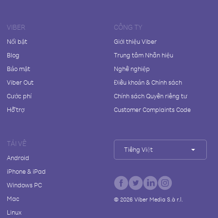
VIBER
CÔNG TY
Nổi bật
Giới thiệu Viber
Blog
Trung tâm Nhãn hiệu
Bảo mật
Nghề nghiệp
Viber Out
Điều khoản & Chính sách
Cước phí
Chính sách Quyền riêng tư
Hỗ trợ
Customer Complaints Code
TẢI VỀ
Tiếng Việt
Android
iPhone & iPad
Windows PC
Mac
©
2026
Viber Media S.à r.l.
Linux