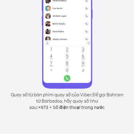
Quay số từ bàn phím quay số của Viber.
Để gọi Bahrain
từ Barbados, hãy quay số như
sau:
+
+
973
Số điện thoại trong nước