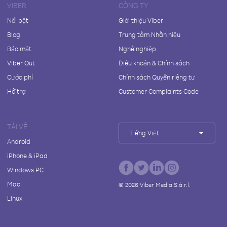
VIBER
CÔNG TY
Nổi bật
Giới thiệu Viber
Blog
Trung tâm Nhãn hiệu
Bảo mật
Nghề nghiệp
Viber Out
Điều khoản & Chính sách
Cước phí
Chính sách Quyền riêng tư
Hỗ trợ
Customer Complaints Code
TẢI VỀ
Tiếng Việt
Android
iPhone & iPad
Windows PC
Mac
©
2026
Viber Media S.à r.l.
Linux