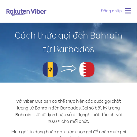
Đăng nhập
Togg
navig
Cách thức gọi đến Bahrain
từ Barbados
Với Viber Out bạn có thể thực hiện các cuộc gọi chất
lượng từ Bahrain đến Barbados.
Gọi số bất kỳ trong
Bahrain - số cố định hoặc số di động! - bắt đầu chỉ với
20.0 ¢ cho mỗi phút.
Mua gói tín dụng hoặc gói cước cuộc gọi để nhận mức phí