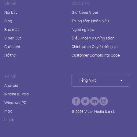
VIBER
CÔNG TY
Nổi bật
Giới thiệu Viber
Blog
Trung tâm Nhãn hiệu
Bảo mật
Nghề nghiệp
Viber Out
Điều khoản & Chính sách
Cước phí
Chính sách Quyền riêng tư
Hỗ trợ
Customer Complaints Code
TẢI VỀ
Tiếng Việt
Android
iPhone & iPad
Windows PC
Mac
©
2026
Viber Media S.à r.l.
Linux