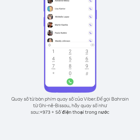
Quay số từ bàn phím quay số của Viber.
Để gọi Bahrain
từ Ghi-nê-Bissau, hãy quay số như
sau:
+
+
973
Số điện thoại trong nước