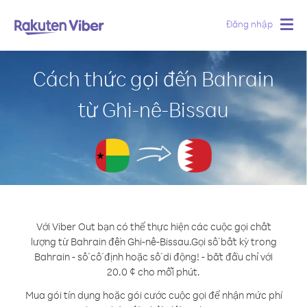
Đăng nhập
Togg
navig
Cách thức gọi đến Bahrain
từ Ghi-nê-Bissau
Với Viber Out bạn có thể thực hiện các cuộc gọi chất
lượng từ Bahrain đến Ghi-nê-Bissau.
Gọi số bất kỳ trong
Bahrain - số cố định hoặc số di động! - bắt đầu chỉ với
20.0 ¢ cho mỗi phút.
Mua gói tín dụng hoặc gói cước cuộc gọi để nhận mức phí