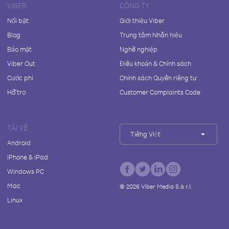
VIBER
CÔNG TY
Nổi bật
Giới thiệu Viber
Blog
Trung tâm Nhãn hiệu
Bảo mật
Nghề nghiệp
Viber Out
Điều khoản & Chính sách
Cước phí
Chính sách Quyền riêng tư
Hỗ trợ
Customer Complaints Code
TẢI VỀ
Tiếng Việt
Android
iPhone & iPad
Windows PC
Mac
©
2026
Viber Media S.à r.l.
Linux