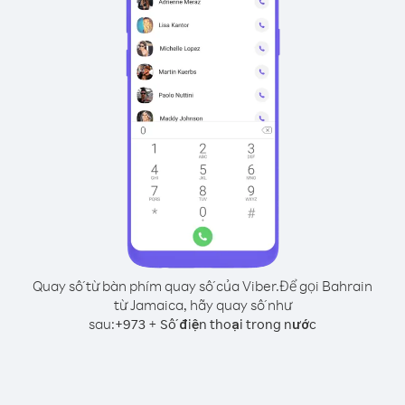
Quay số từ bàn phím quay số của Viber.
Để gọi Bahrain
từ Jamaica, hãy quay số như
sau:
+
+
973
Số điện thoại trong nước