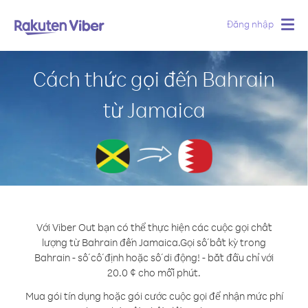
Đăng nhập
Togg
navig
Cách thức gọi đến Bahrain
từ Jamaica
Với Viber Out bạn có thể thực hiện các cuộc gọi chất
lượng từ Bahrain đến Jamaica.
Gọi số bất kỳ trong
Bahrain - số cố định hoặc số di động! - bắt đầu chỉ với
20.0 ¢ cho mỗi phút.
Mua gói tín dụng hoặc gói cước cuộc gọi để nhận mức phí