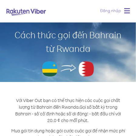
Đăng nhập
Togg
navig
Cách thức gọi đến Bahrain
từ Rwanda
Với Viber Out bạn có thể thực hiện các cuộc gọi chất
lượng từ Bahrain đến Rwanda.
Gọi số bất kỳ trong
Bahrain - số cố định hoặc số di động! - bắt đầu chỉ với
20.0 ¢ cho mỗi phút.
Mua gói tín dụng hoặc gói cước cuộc gọi để nhận mức phí