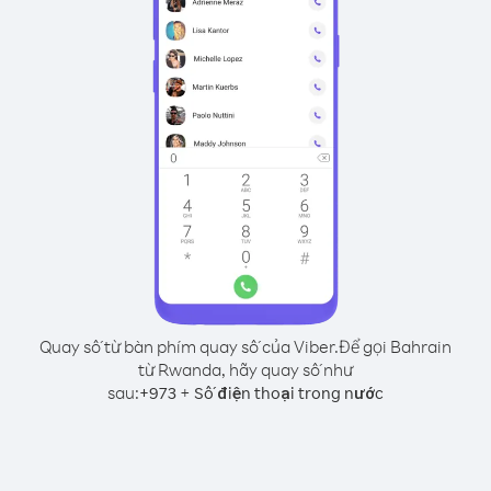
Quay số từ bàn phím quay số của Viber.
Để gọi Bahrain
từ Rwanda, hãy quay số như
sau:
+
+
973
Số điện thoại trong nước