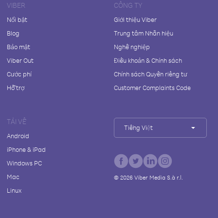
VIBER
CÔNG TY
Nổi bật
Giới thiệu Viber
Blog
Trung tâm Nhãn hiệu
Bảo mật
Nghề nghiệp
Viber Out
Điều khoản & Chính sách
Cước phí
Chính sách Quyền riêng tư
Hỗ trợ
Customer Complaints Code
TẢI VỀ
Tiếng Việt
Android
iPhone & iPad
Windows PC
Mac
©
2026
Viber Media S.à r.l.
Linux