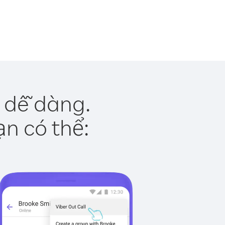
 dễ dàng.
ạn có thể: