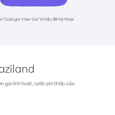
n "Cuộc gọi Viber Out" từ tiêu đề hội thoại
aziland
n gọi linh hoạt, cước phí thấp của