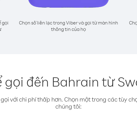
 gọi
Chọn số liên lạc trong Viber và gọi từ màn hình
Chọ
ư
thông tin của họ
 gọi đến Bahrain từ Sw
gọi với chi phí thấp hơn. Chọn một trong các tùy chọ
chúng tôi: